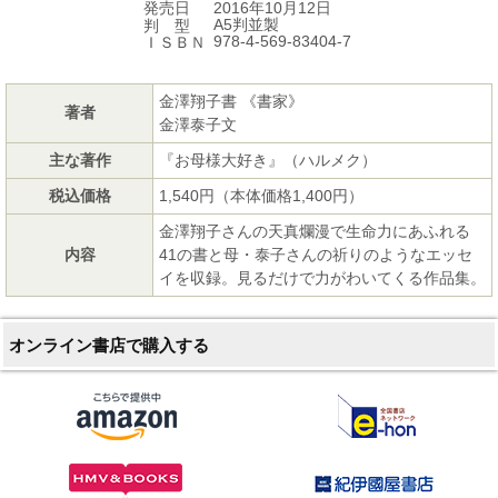
2016年10月12日
発売日
A5判並製
判 型
978-4-569-83404-7
ＩＳＢＮ
金澤翔子書 《書家》
著者
金澤泰子文
主な著作
『お母様大好き』（ハルメク）
税込価格
1,540円（本体価格1,400円）
金澤翔子さんの天真爛漫で生命力にあふれる
内容
41の書と母・泰子さんの祈りのようなエッセ
イを収録。見るだけで力がわいてくる作品集。
オンライン書店で購入する