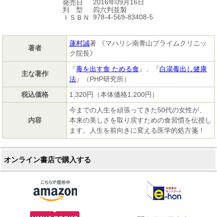
2016年09月16日
発売日
四六判並製
判 型
978-4-569-83408-5
ＩＳＢＮ
蓮村誠
著 《マハリシ南青山プライムクリニッ
著者
ク院長》
『
毒を出す食 ためる食
』、『
白湯毒出し健康
主な著作
法
』（PHP研究所）
税込価格
1,320円（本体価格1,200円）
今までの人生を頑張ってきた50代の女性が、
内容
本来の美しさを取り戻すための食習慣を伝授し
ます。人生を前向きに変える医学的処方箋！
オンライン書店で購入する