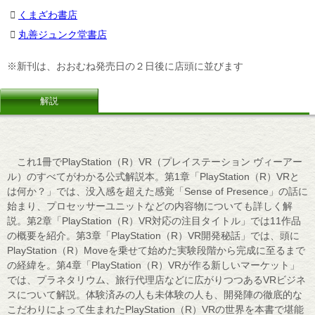
くまざわ書店
丸善ジュンク堂書店
※新刊は、おおむね発売日の２日後に店頭に並びます
解説
これ1冊でPlayStation（R）VR（プレイステーション ヴィーアー
ル）のすべてがわかる公式解説本。第1章「PlayStation（R）VRと
は何か？」では、没入感を超えた感覚「Sense of Presence」の話に
始まり、プロセッサーユニットなどの内容物についても詳しく解
説。第2章「PlayStation（R）VR対応の注目タイトル」では11作品
の概要を紹介。第3章「PlayStation（R）VR開発秘話」では、頭に
PlayStation（R）Moveを乗せて始めた実験段階から完成に至るまで
の経緯を。第4章「PlayStation（R）VRが作る新しいマーケット」
では、プラネタリウム、旅行代理店などに広がりつつあるVRビジネ
スについて解説。体験済みの人も未体験の人も、開発陣の徹底的な
こだわりによって生まれたPlayStation（R）VRの世界を本書で堪能