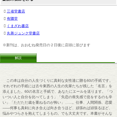
三省堂書店
有隣堂
くまざわ書店
丸善ジュンク堂書店
※新刊は、おおむね発売日の２日後に店頭に並びます
解説
この本は自分の人生づくりに真剣な女性達に贈る60の手紙です。
それぞれの手紙には古今東西の人生の先輩たちが残した「名言」を
添えました。60の名言と手紙で、あなたにエールを送ります。「つ
いつい人と自分を比べてしまう」「失恋の喪失感で息をするのも辛
い」「ただただ歳を重ねるのが怖い」……。仕事、人間関係、恋愛
――何事も真剣に向き合えば向き合うほど、頑張れば頑張るほど、
悩みやつらさを抱えてしまうもの。でも大丈夫です。本書がそんな