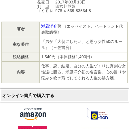
2017年03月13日
発売日
四六判並製
判 型
978-4-569-83564-8
ＩＳＢＮ
潮凪洋介
著 《エッセイスト、ハートランド代
著者
表取締役》
『男が「大切にしたい」と思う女性50のルー
主な著作
ル』（三笠書房）
税込価格
1,540円（本体価格1,400円）
仕事、恋、結婚。自分の人生づくりに真剣な女
内容
性達に贈る、潮凪洋介初の名言集。心の曇りや
悩みを吹き飛ばしてくれる人生の処方箋。
オンライン書店で購入する