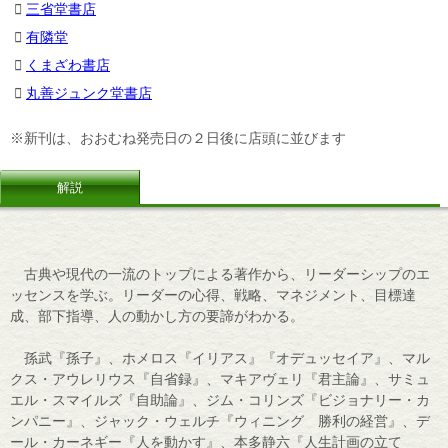
三省堂書店
有隣堂
くまざわ書店
丸善ジュンク堂書店
※新刊は、おおむね発売日の２日後に店頭に並びます
解説
古典や現代の一流のトップによる著作から、リーダーシップのエ
ッセンスを学ぶ。リーダーの心得、戦略、マネジメント、目標達
成、部下指導、人の動かし方の要諦がわかる。
孫武『孫子』、ホメロス『イリアス』『オデュッセイア』、マル
クス・アウレリウス『自省録』、マキアヴェリ『君主論』、サミュ
エル・スマイルズ『自助論』、ジム・コリンズ『ビジョナリー・カ
ンパニー』、ジャック・ウェルチ『ウィニング 勝利の経営』、デ
ール・カーネギー『人を動かす』、本多静六『人生計画の立て