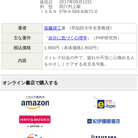
2017年09月12日
発売日
四六判上製
判 型
978-4-569-83672-0
ＩＳＢＮ
著者
加藤諦三
著 《早稲田大学名誉教授》
主な著作
『
自分に気づく心理学
』（PHP研究所）
税込価格
1,980円（本体価格1,800円）
ストレス社会の中で、疲れや不安に心痛める人
内容
をやさしくケアする名言名句集。
オンライン書店で購入する