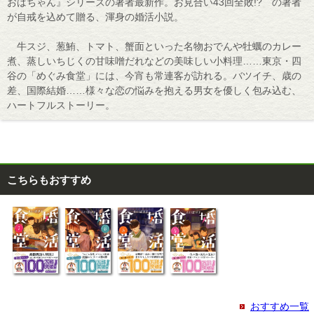
おばちゃん』シリーズの著者最新作。お見合い43回全敗!? の著者
が自戒を込めて贈る、渾身の婚活小説。
牛スジ、葱鮪、トマト、蟹面といった名物おでんや牡蠣のカレー
煮、蒸しいちじくの甘味噌だれなどの美味しい小料理……東京・四
谷の「めぐみ食堂」には、今宵も常連客が訪れる。バツイチ、歳の
差、国際結婚……様々な恋の悩みを抱える男女を優しく包み込む、
ハートフルストーリー。
こちらもおすすめ
おすすめ一覧