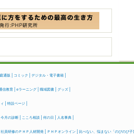
庭通販
コミック
デジタル・電子書籍
通信教育
eラーニング
職域図書
グッズ
ティ
特設ページ
』今月の診断
こころ相談
何の日
人名事典
社員研修のＰＨＰ人材開発
ＰＨＰオンライン
比べない、悩まない「のびのび子育て