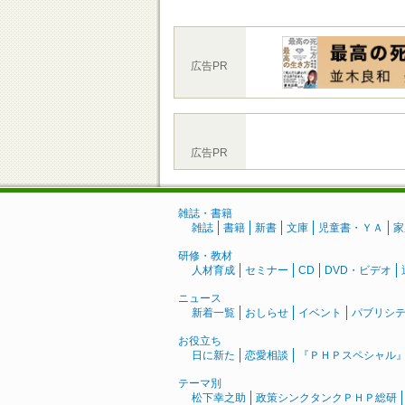
広告PR
広告PR
雑誌・書籍
雑誌
書籍
新書
文庫
児童書・ＹＡ
家
研修・教材
人材育成
セミナー
CD
DVD・ビデオ
ニュース
新着一覧
おしらせ
イベント
パブリシ
お役立ち
日に新た
恋愛相談
『ＰＨＰスペシャル
テーマ別
松下幸之助
政策シンクタンクＰＨＰ総研