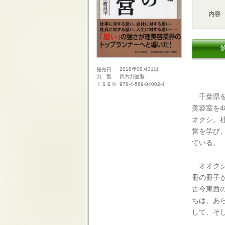
内容
2018年08月31日
発売日
四六判並製
判 型
978-4-569-84002-4
ＩＳＢＮ
千葉県を
美容室を4
オクシ。
営を学び
ている。
オオクシ
冊の冊子
古今東西
ちは、あ
して、そ