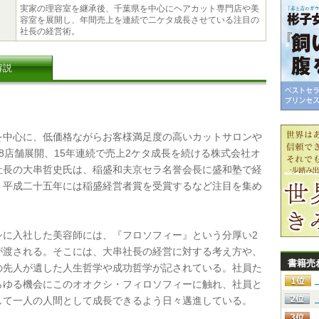
実家の理容室を継承後、千葉県を中心にヘアカット専門店や美
容室を展開し、年間売上を連続で二ケタ成長させている注目の
社長の経営術。
解説
中心に、低価格ながらお客様満足度の高いカットサロンや
8店舗展開、15年連続で売上2ケタ成長を続ける株式会社オ
社長の大串哲史氏は、稲盛和夫京セラ名誉会長に盛和塾で経
、平成二十五年には稲盛経営者賞を受賞するなど注目を集め
に入社した美容師には、『フロソフィー』という分厚い2
が渡される。そこには、大串社長の経営に対する考え方や、
書籍売
の先人が遺した人生哲学や成功哲学が記されている。社員た
らゆる機会にこのオオクシ・フィロソフィーに触れ、社員と
して一人の人間として成長できるよう日々邁進している。