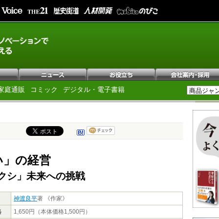
家庭通販
コミック
デジタル・電子書籍
い」の経営
クシ」未来への挑戦
神渡良平
著 《作家》
格
1,650円（本体価格1,500円）