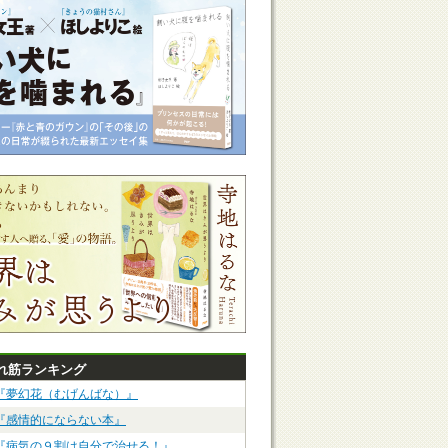
れ筋ランキング
『夢幻花（むげんばな）』
『感情的にならない本』
『病気の９割は自分で治せる！』