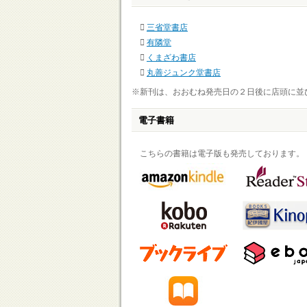
三省堂書店
有隣堂
くまざわ書店
丸善ジュンク堂書店
※新刊は、おおむね発売日の２日後に店頭に並
電子書籍
こちらの書籍は電子版も発売しております。