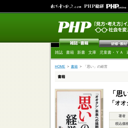
雑誌
書籍
新書
文庫
児童書・ＹＡ
HOME
書籍
「思い」の経営
書籍
「思
「オオ
著者
税込価