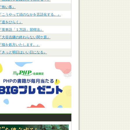
『怖い客』
『こうやって頭のなかを言語化する。』
『道をひらく』
『英単語「１万語」習得法』
『大谷吉継の終わらない関ケ原』
『猫を処方いたします。』
『きっと明日はいい日になる』