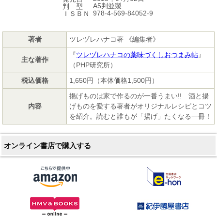
A5判並製
判 型
978-4-569-84052-9
ＩＳＢＮ
著者
ツレヅレハナコ著 《編集者》
『
ツレヅレハナコの薬味づくしおつまみ帖
』
主な著作
（PHP研究所）
税込価格
1,650円（本体価格1,500円）
揚げものは家で作るのが一番うまい!! 酒と揚
内容
げものを愛する著者がオリジナルレシピとコツ
を紹介。読むと誰もが「揚げ」たくなる一冊！
オンライン書店で購入する