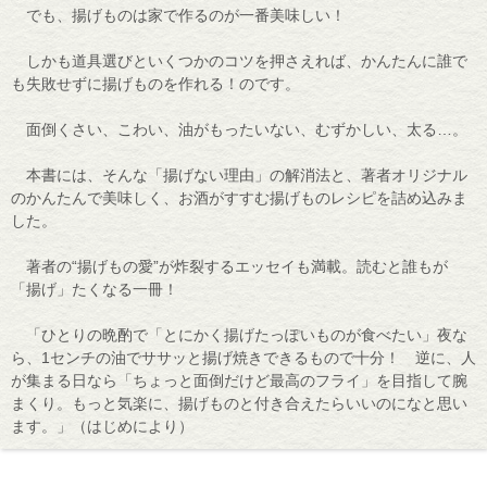
でも、揚げものは家で作るのが一番美味しい！
しかも道具選びといくつかのコツを押さえれば、かんたんに誰で
も失敗せずに揚げものを作れる！のです。
面倒くさい、こわい、油がもったいない、むずかしい、太る…。
本書には、そんな「揚げない理由」の解消法と、著者オリジナル
のかんたんで美味しく、お酒がすすむ揚げものレシピを詰め込みま
した。
著者の“揚げもの愛”が炸裂するエッセイも満載。読むと誰もが
「揚げ」たくなる一冊！
「ひとりの晩酌で「とにかく揚げたっぽいものが食べたい」夜な
ら、1センチの油でササッと揚げ焼きできるもので十分！ 逆に、人
が集まる日なら「ちょっと面倒だけど最高のフライ」を目指して腕
まくり。もっと気楽に、揚げものと付き合えたらいいのになと思い
ます。」（はじめにより）