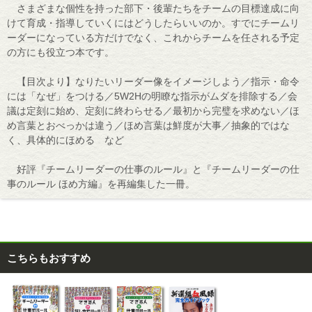
さまざまな個性を持った部下・後輩たちをチームの目標達成に向
けて育成・指導していくにはどうしたらいいのか。すでにチームリ
ーダーになっている方だけでなく、これからチームを任される予定
の方にも役立つ本です。
【目次より】なりたいリーダー像をイメージしよう／指示・命令
には「なぜ」をつける／5W2Hの明瞭な指示がムダを排除する／会
議は定刻に始め、定刻に終わらせる／最初から完璧を求めない／ほ
め言葉とおべっかは違う／ほめ言葉は鮮度が大事／抽象的ではな
く、具体的にほめる など
好評『チームリーダーの仕事のルール』と『チームリーダーの仕
事のルール ほめ方編』を再編集した一冊。
こちらもおすすめ