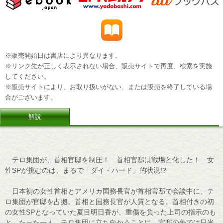
※販売開始日は書店により異なります。
※リンク先が正しく表示されない場合、販売サイトで再度、検索を実施
してください。
※販売サイトにより、お取り扱いがない、または販売を終了している場
合がございます。
解説
テロ集団が、首相官邸を制圧！ 首相官邸は戦場と化した！ 女
性SPが挑むのは、まるで「ダイ・ハード」的状況!?
日本初の女性首相とアメリカ国務長官が首相官邸で会談中に、テ
ロ集団が官邸を占拠。首相と国務長官が人質となる。首相付きの初
の女性SPとなっていた夏目明日香が、重傷を負った上司の指示のも
と、たった一人、テロ集団に立ち向かうことに。官邸の外では日米