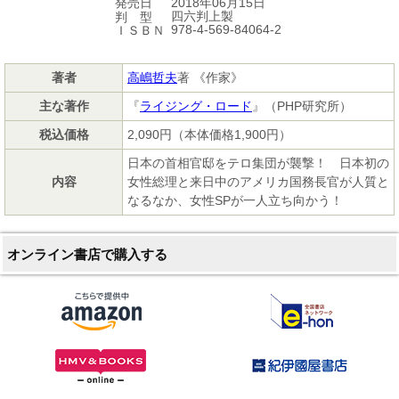
2018年06月15日
発売日
四六判上製
判 型
978-4-569-84064-2
ＩＳＢＮ
著者
高嶋哲夫
著 《作家》
主な著作
『
ライジング・ロード
』（PHP研究所）
税込価格
2,090円（本体価格1,900円）
日本の首相官邸をテロ集団が襲撃！ 日本初の
内容
女性総理と来日中のアメリカ国務長官が人質と
なるなか、女性SPが一人立ち向かう！
オンライン書店で購入する