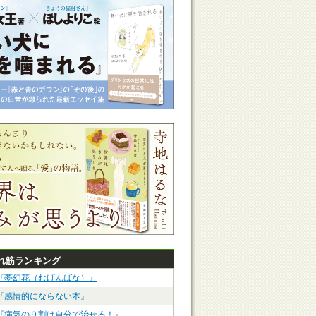
れ筋ランキング
『夢幻花（むげんばな）』
『感情的にならない本』
『病気の９割は自分で治せる！』