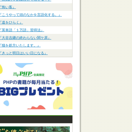
『怖い客』
『こうやって頭のなかを言語化する。』
『道をひらく』
『英単語「１万語」習得法』
『大谷吉継の終わらない関ケ原』
『猫を処方いたします。』
『きっと明日はいい日になる』