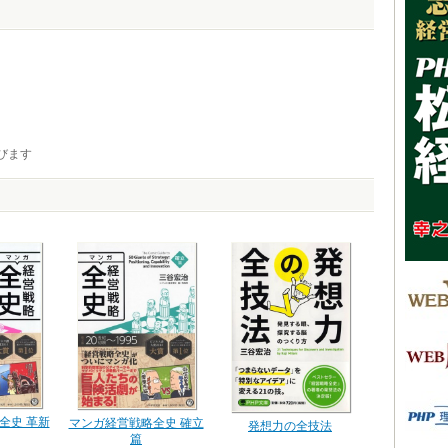
びます
全史 革新
マンガ経営戦略全史 確立
発想力の全技法
篇