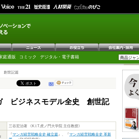
家庭通販
コミック
デジタル・電子書籍
 創世記篇
ガ ビジネスモデル全史 創世記
三谷宏治著 《K.I.T.虎ノ門大学院 主任教授》
『
マンガ経営戦略全史 確立篇
』、『
マンガ経営戦略全史 革新
作