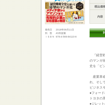
税込価
内容
2018年09月11日
発売日
A5判並製
判 型
978-4-569-84110-6
ＩＳＢＮ
『経営戦
のマンガ
史を「ビ
産業革命
れ、そし
ビジネスモ
●フォード
トヨタの
●ジレッ