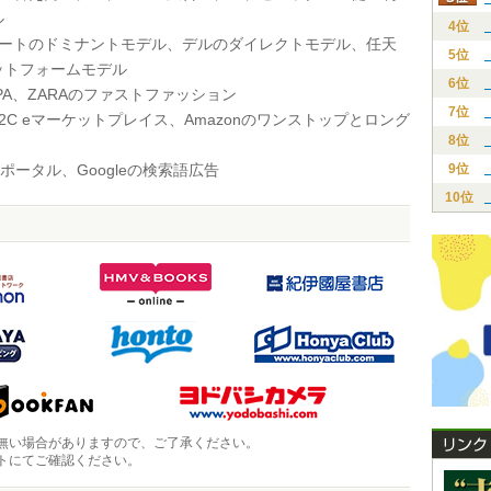
デル
4位
マートのドミナントモデル、デルのダイレクトモデル、任天
5位
ットフォームモデル
6位
SPA、ZARAのファストファッション
7位
のC2C eマーケットプレイス、Amazonのワンストップとロング
8位
!のポータル、Googleの検索語広告
9位
10位
無い場合がありますので、ご了承ください。
トにてご確認ください。