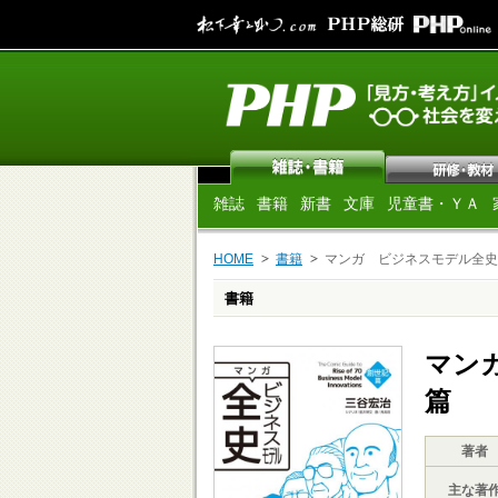
雑誌
書籍
新書
文庫
児童書・ＹＡ
HOME
書籍
マンガ ビジネスモデル全史
書籍
マン
篇
著者
主な著