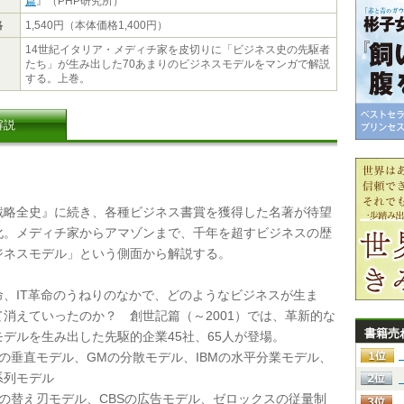
篇
』（PHP研究所）
格
1,540円（本体価格1,400円）
14世紀イタリア・メディチ家を皮切りに「ビジネス史の先駆者
たち」が生み出した70あまりのビジネスモデルをマンガで解説
する。上巻。
解説
略全史』に続き、各種ビジネス書賞を獲得した名著が待望
化。メディチ家からアマゾンまで、千年を超すビジネスの歴
ジネスモデル」という側面から解説する。
、IT革命のうねりのなかで、どのようなビジネスが生ま
て消えていったのか？ 創世記篇（～2001）では、革新的な
書籍売
デルを生み出した先駆的企業45社、65人が登場。
の垂直モデル、GMの分散モデル、IBMの水平分業モデル、
系列モデル
トの替え刃モデル、CBSの広告モデル、ゼロックスの従量制