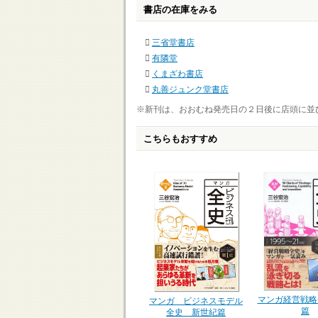
書店の在庫をみる
三省堂書店
有隣堂
くまざわ書店
丸善ジュンク堂書店
※新刊は、おおむね発売日の２日後に店頭に並
こちらもおすすめ
マンガ経営戦略
マンガ ビジネスモデル
篇
全史 新世紀篇