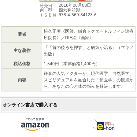
2018年08月03日
発売日
四六判並製
判 型
978-4-569-84123-6
ＩＳＢＮ
松久正著《医師、鎌倉ドクタードルフィン診療
著者
所院長》／RIE絵《画家》
『「首の後ろを押す」と病気が治る』（マキノ
主な著作
出版）
税込価格
1,540円（本体価格1,400円）
鎌倉の人気ドクターが、現代医学、自然医学、
内容
スピリチュアルを融合した「超医学」の観点か
ら、あなたの心と体の悩みを解決します。
オンライン書店で購入する