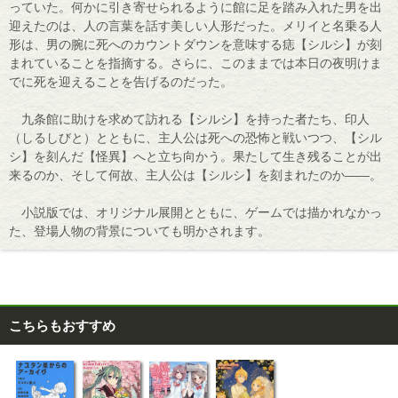
っていた。何かに引き寄せられるように館に足を踏み入れた男を出
迎えたのは、人の言葉を話す美しい人形だった。メリイと名乗る人
形は、男の腕に死へのカウントダウンを意味する痣【シルシ】が刻
まれていることを指摘する。さらに、このままでは本日の夜明けま
でに死を迎えることを告げるのだった。
九条館に助けを求めて訪れる【シルシ】を持った者たち、印人
（しるしびと）とともに、主人公は死への恐怖と戦いつつ、【シル
シ】を刻んだ【怪異】へと立ち向かう。果たして生き残ることが出
来るのか、そして何故、主人公は【シルシ】を刻まれたのか――。
小説版では、オリジナル展開とともに、ゲームでは描かれなかっ
た、登場人物の背景についても明かされます。
こちらもおすすめ