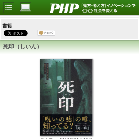
書籍
死印（しいん）