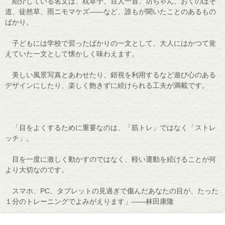
紹介している名文は、枕草子、百人一首、坊ちゃん、おくのほそ
道、徒然草、雨ニモマケズ――など、誰もが聞いたことのあるもの
ばかり。
子どもには学校で習ったばかりの一文として、大人にはかつて覚
えていた一文として懐かしく味わえます。
美しい風景写真とあわせたり、錯視を利用するなど遊び心のある
デザインにしたり、楽しく飽きずに続けられる工夫が満載です。
「目をよくするために重要なのは、「筋トレ」ではなく「ストレ
ッチ」。
目を一度に激しく動かすのではなく、軽い運動を続けることが何
より大切なのです。
スマホ、PC、タブレットの見過ぎで傷んだあなたの目が、たった
１分のトレーニングでよみがえります」――林田康隆