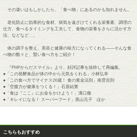
その違いはもしかしたら、「食べ物」にあるのかも知れません。
老化防止に効果的な食材、病気を遠ざけてくれる栄養素、調理の
仕方、食べるタイミングを工夫して、食物の栄養をさらに活かす方
法、などなど…。
体の調子を整え、美容と健康の味方になってくれる――そんな食
べ物の数々と、賢い食べ方をご紹介！
『PHPからだスマイル』より、好評記事を抜粋して再編集。
●「この発酵食品が体の中から元気をくれる」小林弘幸
●「この食べ方でマイナス20歳！ 食の黄金法則」南雲吉則
●「空腹力が健康をつくる！」石原結實
●「食は『ここ』にお金をかけよう！」溝口徹
●「キレイになる！ スーパーフード」黒山元子 ほか
こちらもおすすめ