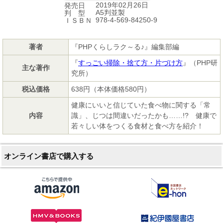
2019年02月26日
発売日
A5判並製
判 型
978-4-569-84250-9
ＩＳＢＮ
著者
『PHPくらしラク～る♪』編集部編
『
すっごい掃除・捨て方・片づけ方
』（PHP研
主な著作
究所）
税込価格
638円（本体価格580円）
健康にいいと信じていた食べ物に関する「常
内容
識」、じつは間違いだったかも……!? 健康で
若々しい体をつくる食材と食べ方を紹介！
オンライン書店で購入する