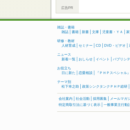
広告PR
雑誌・書籍
雑誌
書籍
新書
文庫
児童書・ＹＡ
家
研修・教材
人材育成
セミナー
CD
DVD・ビデオ
ニュース
新着一覧
おしらせ
イベント
パブリシ
お役立ち
日に新た
恋愛相談
『ＰＨＰスペシャル
テーマ別
松下幸之助
政策シンクタンクＰＨＰ総研
会社案内
社会活動
採用募集
メールマガ
特定商取引法に基づく表示
一般事業主行動