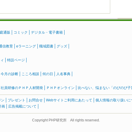
庭通販
コミック
デジタル・電子書籍
通信教育
eラーニング
職域図書
グッズ
ティ
特設ページ
』今月の診断
こころ相談
何の日
人名事典
社員研修のＰＨＰ人材開発
ＰＨＰオンライン
比べない、悩まない「のびのび子育て
ジン
プレゼント
お問合せ
Webサイトご利用にあたって
個人情報の取り扱いに
計画
広告掲載について
Copyright PHP研究所 All rights reserved.