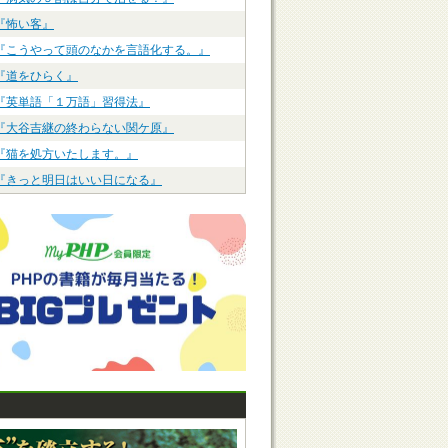
『怖い客』
『こうやって頭のなかを言語化する。』
『道をひらく』
『英単語「１万語」習得法』
『大谷吉継の終わらない関ケ原』
『猫を処方いたします。』
『きっと明日はいい日になる』