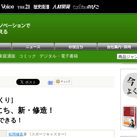
家庭通販
コミック
デジタル・電子書籍
くり］
にち、新・修造！
できる！
松岡修造
著 《スポーツキャスター》