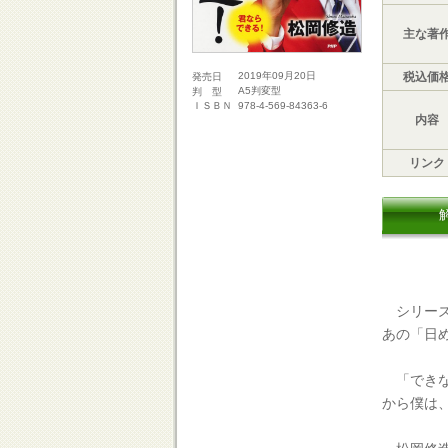
主な著
税込価
2019年09月20日
発売日
A5判変型
判 型
978-4-569-84363-6
ＩＳＢＮ
内容
リンク
シリーズ
あの「日
「できな
から僕は