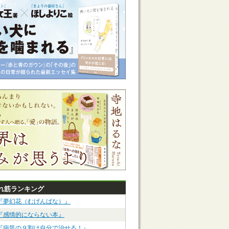
れ筋ランキング
『夢幻花（むげんばな）』
『感情的にならない本』
『病気の９割は自分で治せる！』