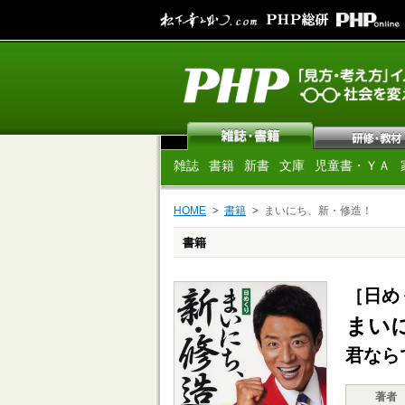
雑誌
書籍
新書
文庫
児童書・ＹＡ
HOME
書籍
まいにち、新・修造！
書籍
［日め
まい
君なら
著者