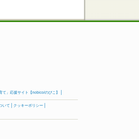
」応援サイト【nobico/のびこ】
ついて
クッキーポリシー