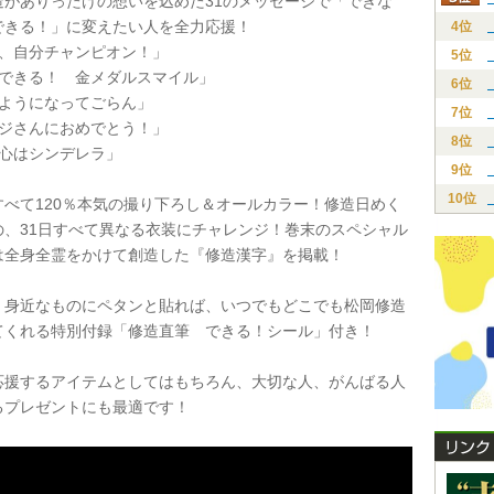
がありったけの想いを込めた31のメッセージで「できな
できる！」に変えたい人を全力応援！
4位
せ、自分チャンピオン！」
5位
もできる！ 金メダルスマイル」
6位
のようになってごらん」
7位
ポジさんにおめでとう！」
8位
も心はシンデレラ」
9位
10位
べて120％本気の撮り下ろし＆オールカラー！修造日めく
の、31日すべて異なる衣装にチャレンジ！巻末のスペシャル
は全身全霊をかけて創造した『修造漢字』を掲載！
身近なものにペタンと貼れば、いつでもどこでも松岡修造
てくれる特別付録「修造直筆 できる！シール」付き！
援するアイテムとしてはもちろん、大切な人、がんばる人
るプレゼントにも最適です！