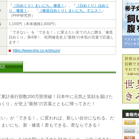
『
［日めくり］まいにち、修造！
』、『
［日めくり］ほめく
作
り、修造！
』、『
［修造日めくり］まいにち、テニス！
』
（PHP研究所）
格
1,100円（本体価格1,000円）
「できない」を「できる！」に変えたい全ての人に贈る「修造
日めくり」第4弾！ 松岡修造史上“最熱”の本気の言葉で応援し
ます！
https://www.php.co.jp/shuzo/
解説
累計発行部数200万部突破！日本中に元気と笑顔を届けた
めくり」が史上"最熱"の言葉とともに帰ってきた！
書籍売
い」が「できる！」に変われば、新しい自分になれる。だ
、まいにち、新・修造！君もできる。君ならできる！