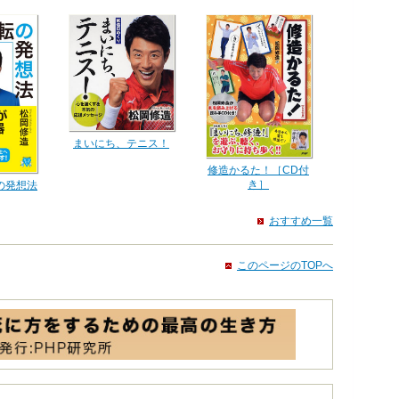
まいにち、テニス！
修造かるた！［CD付
き］
の発想法
おすすめ一覧
このページのTOPへ