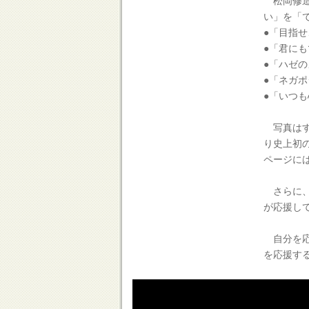
松岡修造
い」を「
●「目指
●「君に
●「ハゼ
●「ネガ
●「いつ
写真はす
り史上初
ページに
さらに、
が応援し
自分を応
を応援す