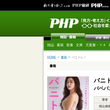
雑誌
書籍
新書
文庫
児童書・ＹＡ
HOME
書籍
バニトレ！
書籍
バニ
バベバ
著者
税込価