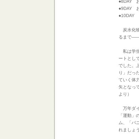
●8DAY
●9DAY
●10DAY
炭水化物
るまで―
私は学生
ートとし
でした。
り」だっ
ていく体
矢となっ
より）
万年ダイ
「運動」
ム、「バ
れましょ