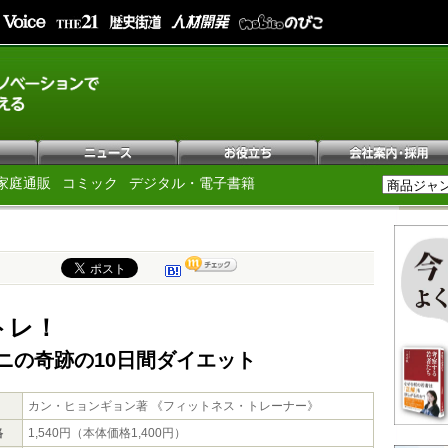
家庭通販
コミック
デジタル・電子書籍
トレ！
ニの奇跡の10日間ダイエット
カン・ヒョンギョン著 《フィットネス・トレーナー》
格
1,540円（本体価格1,400円）