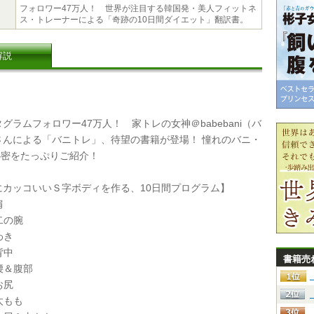
フォロワー47万人！ 世界が注目する韓国発・美人フィットネ
ス・トレーナーによる「奇跡の10日間ダイエット」翻訳書。
解説
ラムフォロワー47万人！ 家トレの女神＠babebani（バ
さんによる「バニトレ」、待望の書籍が登場！ 憧れのバニ・
秘密をたっぷりご紹介！
カッコいいＳ字ボディを作る、10日間プログラム】
肩
二の腕
わき
背中
書籍売
 腰＆腹部
お尻
太もも