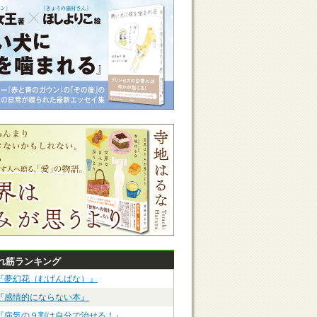
れ筋ランキング
『夢幻花（むげんばな）』
『感情的にならない本』
『病気の９割は自分で治せる！』