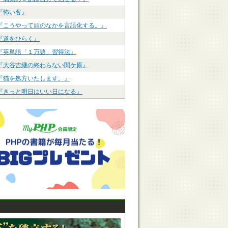
『怖い客』
『こうやって頭のなかを言語化する。』
『道をひらく』
『英単語「１万語」習得法』
『大谷吉継の終わらない関ケ原』
『猫を処方いたします。』
『きっと明日はいい日になる』