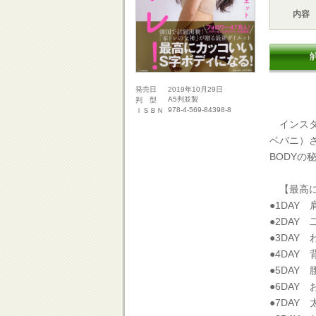
内容
2019年10月29日
発売日
A5判並製
判 型
978-4-569-84398-8
ＩＳＢＮ
インスタグ
ベバニ）
BODYの
【最高に
●1DAY 
●2DAY 
●3DAY 
●4DAY 
●5DAY
●6DAY 
●7DAY 