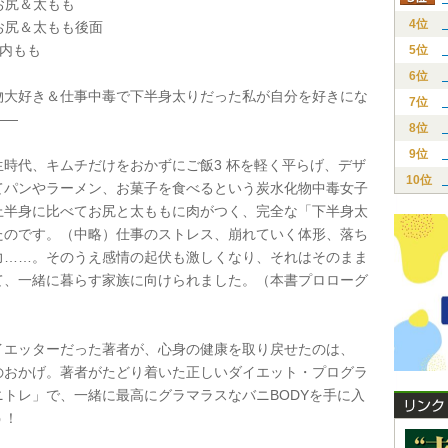
 お尻＆太もも
4位
 お尻＆太もも後面
 内もも
5位
6位
大好き＆仕事中毒で下半身太りだった私が自分を好きにな
7位
――
8位
9位
時代、キムチだけをおかずにご飯3 杯を軽く平らげ、デザ
10位
てパンやラーメン、お菓子を食べるという炭水化物中毒女子
上半身に比べてお尻と太ももに肉がつく、完全な「下半身太
たのです。（中略）仕事のストレス、崩れていく体形、落ち
力……。そのうえ感情の起伏も激しくなり、それはそのまま
て、一緒に暮らす家族に向けられました。（本書プロローグ
エッターだった著者が、心身の健康を取り戻せたのは、
のおかげ。著者がたどり着いた正しいダイエット・プログラ
ニトレ」で、一緒に最高にグラマラスなバニBODYを手に入
う！