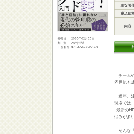
主な著
税込価
内容
2020年02月26日
発売日
A5判並製
判 型
978-4-569-84557-9
ＩＳＢＮ
チームや
雰囲気も
近年、注
現場では
｢最新の
悩みが多
そんな「