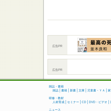
広告PR
広告PR
雑誌・書籍
雑誌
書籍
新書
文庫
児童書・ＹＡ
家
研修・教材
人材育成
セミナー
CD
DVD・ビデオ
ニュース