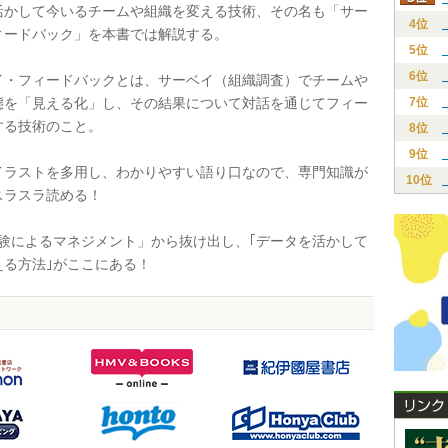
活かして今いるチームや組織を変える技術、その名も「サー
4位
ィードバック」を本書では解説する。
5位
6位
・フィードバックとは、サーベイ（組織調査）でチームや
態を「見える化」し、その結果について対話を通じてフィー
7位
する技術のこと。
8位
9位
ラストを多用し、わかりやすい語り口なので、専門知識が
10位
スラスラ読める！
験によるマネジメント」から抜け出し、｢データを活かして
える方法｣がここにある！