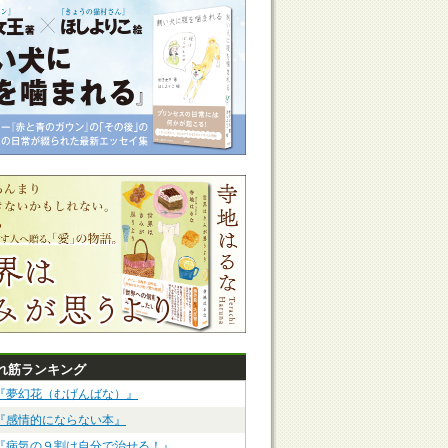
れ筋ランキング
『夢幻花（むげんばな）』
『感情的にならない本』
『病気の９割は自分で治せる！』