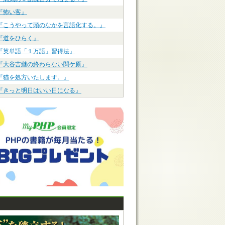
『怖い客』
『こうやって頭のなかを言語化する。』
『道をひらく』
『英単語「１万語」習得法』
『大谷吉継の終わらない関ケ原』
『猫を処方いたします。』
『きっと明日はいい日になる』