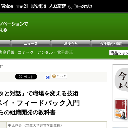
家庭通販
コミック
デジタル・電子書籍
門
タと対話」で職場を変える技術
ベイ・フィードバック入門
らの組織開発の教科書
中原淳著 《立教大学経営学部教授》