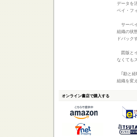
データを
ベイ・フ
サーベイ
組織の状
ドバック
図版とイ
なくても
｢勘と経
組織を変
オンライン書店で購入する