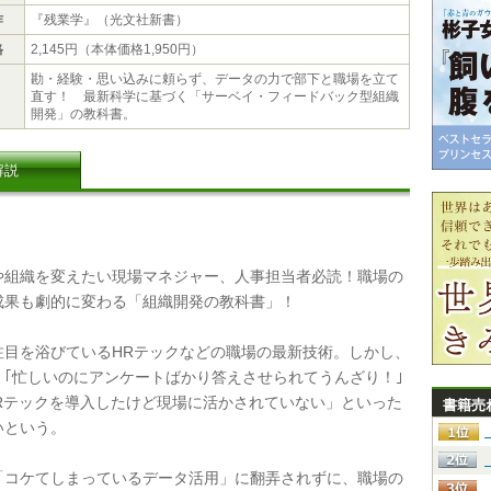
作
『残業学』（光文社新書）
格
2,145円（本体価格1,950円）
勘・経験・思い込みに頼らず、データの力で部下と職場を立て
直す！ 最新科学に基づく「サーベイ・フィードバック型組織
開発」の教科書。
解説
組織を変えたい現場マネジャー、人事担当者必読！職場の
成果も劇的に変わる「組織開発の教科書」！
目を浴びているHRテックなどの職場の最新技術。しかし、
、｢忙しいのにアンケートばかり答えさせられてうんざり！｣
HRテックを導入したけど現場に活かされていない」といった
書籍売
いという。
コケてしまっているデータ活用」に翻弄されずに、職場の