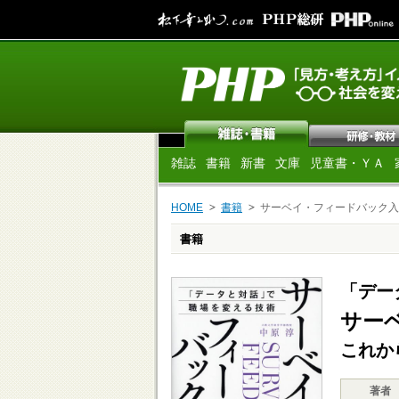
雑誌
書籍
新書
文庫
児童書・ＹＡ
HOME
書籍
サーベイ・フィードバック入
書籍
「デー
サー
これか
著者