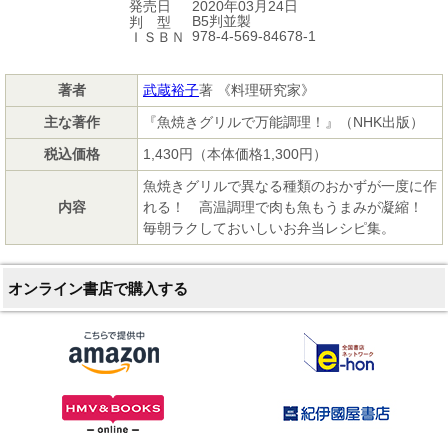
2020年03月24日
発売日
B5判並製
判 型
978-4-569-84678-1
ＩＳＢＮ
著者
武蔵裕子
著 《料理研究家》
主な著作
『魚焼きグリルで万能調理！』（NHK出版）
税込価格
1,430円（本体価格1,300円）
魚焼きグリルで異なる種類のおかずが一度に作
内容
れる！ 高温調理で肉も魚もうまみが凝縮！
毎朝ラクしておいしいお弁当レシピ集。
オンライン書店で購入する