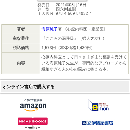
2021年03月16日
発売日
四六判並製
判 型
978-4-569-84932-4
ＩＳＢＮ
著者
海原純子
著 《心療内科医・産業医》
主な著作
『こころの深呼吸』（婦人之友社）
税込価格
1,573円（本体価格1,430円）
心療内科医として日々さまざまな相談を受けて
内容
いる海原純子先生が、専門的なアプローチから
繊細すぎる人の心の悩みに答える本。
オンライン書店で購入する