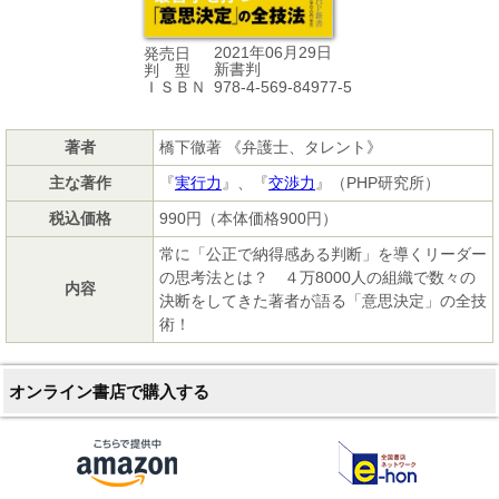
2021年06月29日
発売日
新書判
判 型
978-4-569-84977-5
ＩＳＢＮ
著者
橋下徹著 《弁護士、タレント》
主な著作
『
実行力
』、『
交渉力
』（PHP研究所）
税込価格
990円（本体価格900円）
常に「公正で納得感ある判断」を導くリーダー
の思考法とは？ ４万8000人の組織で数々の
内容
決断をしてきた著者が語る「意思決定」の全技
術！
オンライン書店で購入する