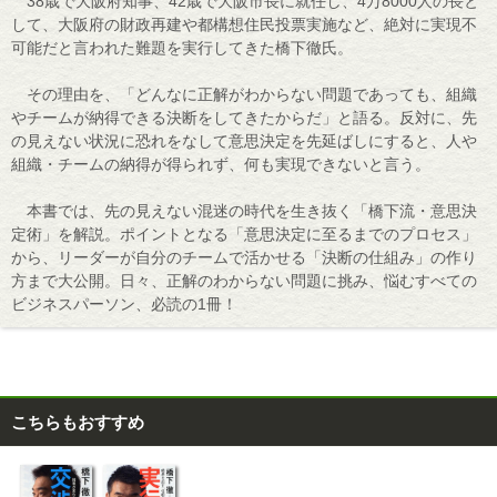
38歳で大阪府知事、42歳で大阪市長に就任し、4万8000人の長と
して、大阪府の財政再建や都構想住民投票実施など、絶対に実現不
可能だと言われた難題を実行してきた橋下徹氏。
その理由を、「どんなに正解がわからない問題であっても、組織
やチームが納得できる決断をしてきたからだ」と語る。反対に、先
の見えない状況に恐れをなして意思決定を先延ばしにすると、人や
組織・チームの納得が得られず、何も実現できないと言う。
本書では、先の見えない混迷の時代を生き抜く「橋下流・意思決
定術」を解説。ポイントとなる「意思決定に至るまでのプロセス」
から、リーダーが自分のチームで活かせる「決断の仕組み」の作り
方まで大公開。日々、正解のわからない問題に挑み、悩むすべての
ビジネスパーソン、必読の1冊！
こちらもおすすめ