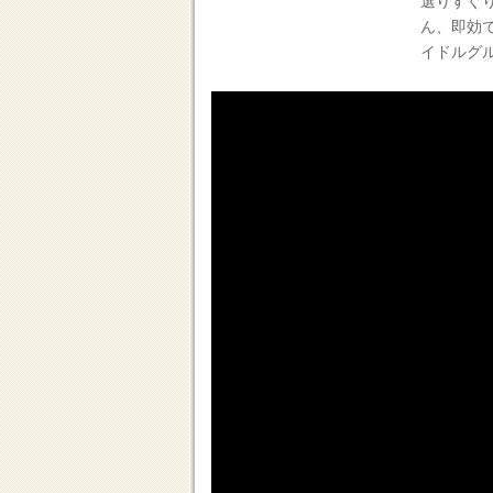
選りすぐり
ん、即効
イドルグ