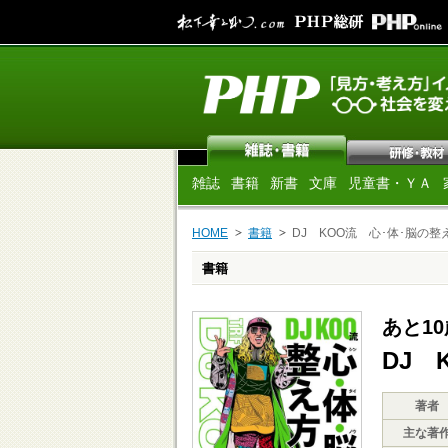
雑誌
書籍
新書
文庫
児童書・ＹＡ
HOME
書籍
DJ KOO流 心･体･脳の整
書籍
あと1
DJ 
著者
主な著