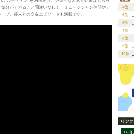
の“ルーティン”を54個紹介。身体的な若返り効果はもちろ
で気分がアガること間違いなし！ ミュージシャン仲間やア
4位
ループ、芸人との交友エピソードも満載です。
5位
6位
7位
8位
9位
10位