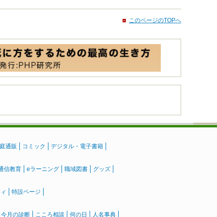
このページのTOPへ
庭通販
コミック
デジタル・電子書籍
通信教育
eラーニング
職域図書
グッズ
ティ
特設ページ
』今月の診断
こころ相談
何の日
人名事典