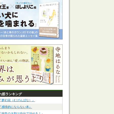
れ筋ランキング
『夢幻花（むげんばな）』
『感情的にならない本』
『病気の９割は自分で治せる！』