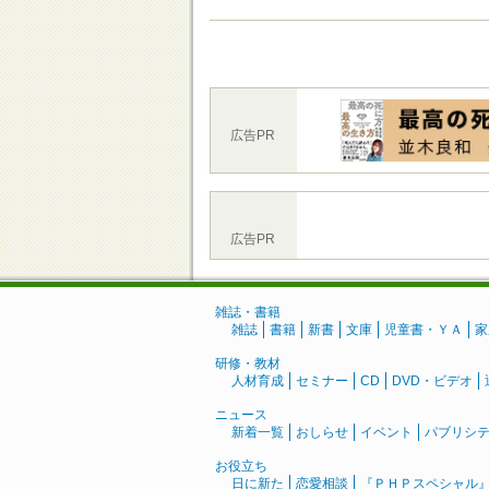
広告PR
広告PR
雑誌・書籍
雑誌
書籍
新書
文庫
児童書・ＹＡ
家
研修・教材
人材育成
セミナー
CD
DVD・ビデオ
ニュース
新着一覧
おしらせ
イベント
パブリシ
お役立ち
日に新た
恋愛相談
『ＰＨＰスペシャル