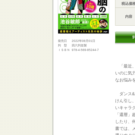
税込価
内容
2022年08月01日
発売日
四六判並製
判 型
978-4-569-85244-7
ＩＳＢＮ
「最近、
いのに気
なお悩み
ダンス&
けん引し
いキャラ
「還暦」
したり、
書では、