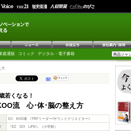
家庭通販
コミック
デジタル・電子書籍
え方
0歳若くなる！
KOO流 心･体･脳の整え方
DJ KOO著 《TRFリーダー/サウンドクリエイター》
作
『EZ DO LIFE!』（小学館）