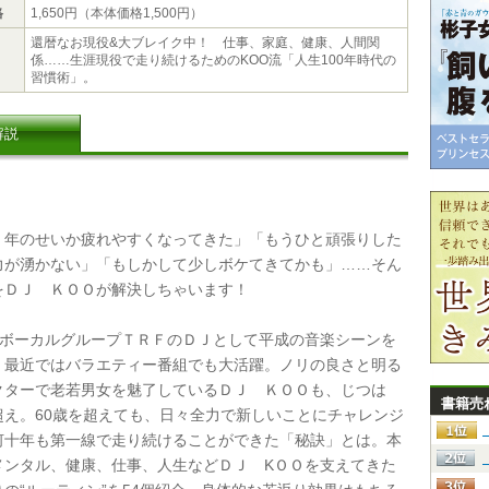
格
1,650円（本体価格1,500円）
還暦なお現役&大ブレイク中！ 仕事、家庭、健康、人間関
係……生涯現役で走り続けるためのKOO流「人生100年時代の
習慣術」。
解説
年のせいか疲れやすくなってきた」「もうひと頑張りした
力が湧かない」「もしかして少しボケてきてかも」……そん
をＤＪ ＫＯＯが解決しちゃいます！
ボーカルグループＴＲＦのＤＪとして平成の音楽シーンを
、最近ではバラエティー番組でも大活躍。ノリの良さと明る
クターで老若男女を魅了しているＤＪ ＫＯＯも、じつは
書籍売
超え。60歳を超えても、日々全力で新しいことにチャレンジ
何十年も第一線で走り続けることができた「秘訣」とは。本
メンタル、健康、仕事、人生などＤＪ KＯＯを支えてきた