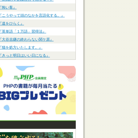
『怖い客』
『こうやって頭のなかを言語化する。』
『道をひらく』
『英単語「１万語」習得法』
『大谷吉継の終わらない関ケ原』
『猫を処方いたします。』
『きっと明日はいい日になる』