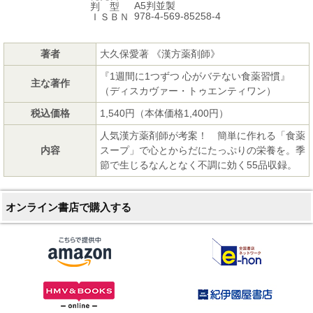
A5判並製
判 型
978-4-569-85258-4
ＩＳＢＮ
著者
大久保愛著 《漢方薬剤師》
『1週間に1つずつ 心がバテない食薬習慣』
主な著作
（ディスカヴァー・トゥエンティワン）
税込価格
1,540円（本体価格1,400円）
人気漢方薬剤師が考案！ 簡単に作れる「食薬
内容
スープ」で心とからだにたっぷりの栄養を。季
節で生じるなんとなく不調に効く55品収録。
オンライン書店で購入する