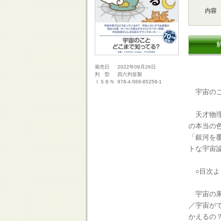
内容
2022年09月26日
発売日
四六判並製
判 型
978-4-569-85259-1
ＩＳＢＮ
宇宙のこ
天才物理
の本当の
「銀河を
トな宇宙
○目次よ
宇宙の果
／宇宙が
かえるの