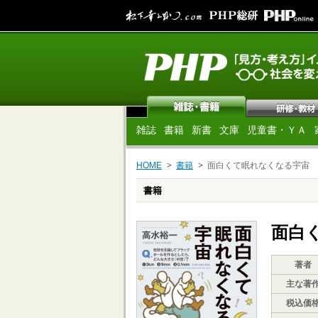
雑誌
書籍
新書
文庫
児童書・ＹＡ
HOME
書籍
面白くて眠れなくなる宇宙
書籍
面白
著者
主な著
税込価