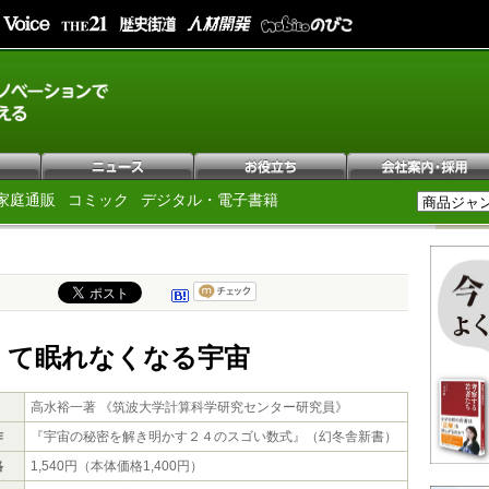
家庭通販
コミック
デジタル・電子書籍
くて眠れなくなる宇宙
高水裕一著 《筑波大学計算科学研究センター研究員》
作
『宇宙の秘密を解き明かす２４のスゴい数式』（幻冬舎新書）
格
1,540円（本体価格1,400円）