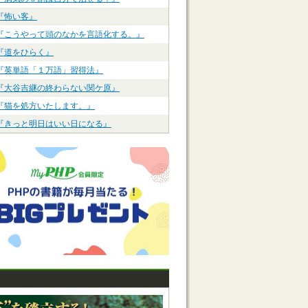
『怖い客』
『こうやって頭のなかを言語化する。』
『道をひらく』
『英単語「１万語」習得法』
『大谷吉継の終わらない関ケ原』
『猫を処方いたします。』
『きっと明日はいい日になる』