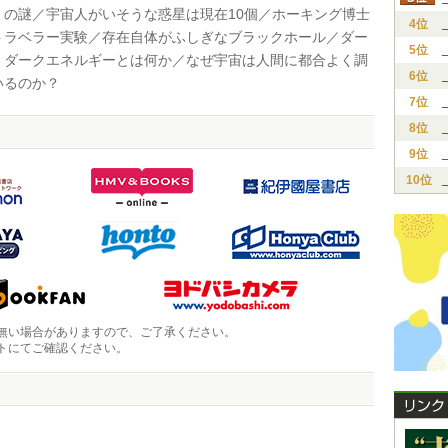
くの謎／宇宙人がいそうな惑星は現在10個／ホーキング博士
4位
トラベラー実験／存在自体がふしぎなブラックホール／ダー
5位
、ダークエネルギーとは何か／なぜ宇宙は人間に都合よく調
6位
いるのか？
7位
8位
9位
10位
無い場合がありますので、ご了承ください。
トにてご確認ください。