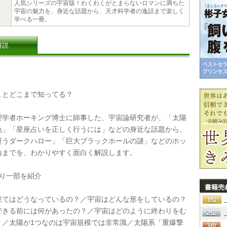
人気シリーズの宇宙版！わくわくがとまらないロマンに満ちた
宇宙の魅力を、身近な話題から、天才科学者の逸話まで楽しく
学べる一冊。
解説
とどこまで知ってる？
学者ホーキング博士に師事した、宇宙論研究者が、「太陽
色」「星座占いを正しく行うには」などの身近な話題から、
覆うダークハロー」「巨大ブラックホールの謎」などのホッ
論までを、わかりやすく面白く解説します。
り一部を紹介
書籍売
てはどうなっているの？／宇宙はどんな形をしているの？
できる前には何があったの？／宇宙はどのように終わりをむ
？／太陽が1つなのは宇宙規模では非常識／太陽系「重爆撃