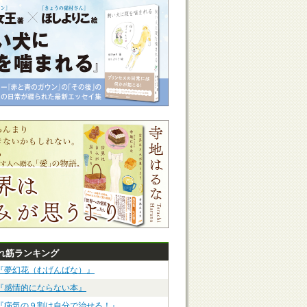
れ筋ランキング
『夢幻花（むげんばな）』
『感情的にならない本』
『病気の９割は自分で治せる！』