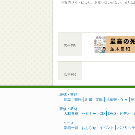
※販売サイトにより、お取り扱いがない、または
広告PR
広告PR
雑誌・書籍
雑誌
書籍
新書
文庫
児童書・ＹＡ
家
研修・教材
人材育成
セミナー
CD
DVD・ビデオ
ニュース
新着一覧
おしらせ
イベント
パブリシ