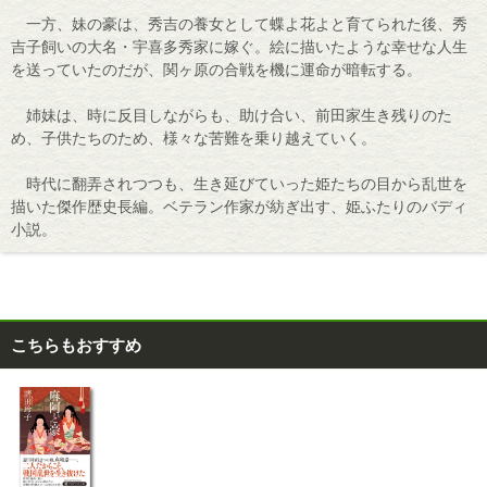
一方、妹の豪は、秀吉の養女として蝶よ花よと育てられた後、秀
吉子飼いの大名・宇喜多秀家に嫁ぐ。絵に描いたような幸せな人生
を送っていたのだが、関ヶ原の合戦を機に運命が暗転する。
姉妹は、時に反目しながらも、助け合い、前田家生き残りのた
め、子供たちのため、様々な苦難を乗り越えていく。
時代に翻弄されつつも、生き延びていった姫たちの目から乱世を
描いた傑作歴史長編。ベテラン作家が紡ぎ出す、姫ふたりのバディ
小説。
こちらもおすすめ