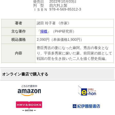
2022年10月03日
発売日
四六判上製
判 型
978-4-569-85312-3
ＩＳＢＮ
著者
諸田 玲子著 《作家》
主な著作
『
帰蝶
』（PHP研究所）
税込価格
2,090円（本体価格1,900円）
豊臣秀吉の妻になった麻阿。秀吉の養女とな
内容
り、宇喜多秀家に嫁いだ豪。前田家の姫として
戦国の世を生き抜いた二人を描く歴史長編。
オンライン書店で購入する