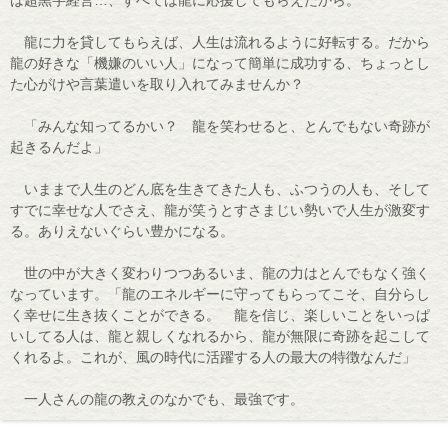
は超黒字経営…、すべては龍に応援してもらえたから。
龍に力を貸してもらえば、人生は流れるように好転する。だから
龍の好きな「機嫌のいい人」になって簡単に成功する、ちょっとし
た心がけや言葉遣いを取り入れてみませんか？
「みんな知ってるかい？ 龍を笑わせると、とんでもない奇跡が
起きるんだよ」
いままで人生のどん底を生きてきた人も、ふつうの人も、そして
すでに幸せな人でさえ、龍が笑うとすさまじい勢いで人生が激変す
る。ありえないぐらい豊かになる。
世の中が大きく変わりつつあるいま、龍の力はとんでもなく強く
なっています。「龍のエネルギーに守ってもらってこそ、自分らし
く幸せに生き抜くことができる。 龍を信じ、楽しいことをいっぱ
いしてる人は、龍と親しくなれるから、龍が無限に奇跡を起こして
くれるよ。これが、風の時代に活躍する人の最大の特徴なんだ」
一人さんの龍の教えのなかでも、最強です。