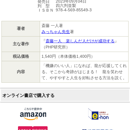
2023年09月04日
発売日
四六判並製
判 型
978-4-569-85549-3
ＩＳＢＮ
斎藤 一人著
著者
みっちゃん先生
著
『
斎藤一人 楽しんだ人だけが成功する
』
主な著作
（PHP研究所）
税込価格
1,540円（本体価格1,400円）
「機嫌のいい人」になれば、龍が応援してくれ
内容
る。そこから奇跡がはじまる！ 龍を笑わせ
て、やすやすと人生を好転させる方法を説く。
オンライン書店で購入する