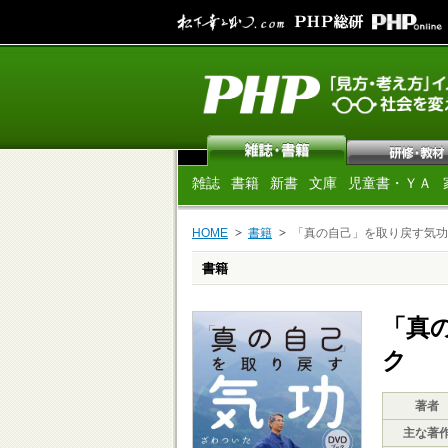
雑誌
書籍
新書
文庫
児童書・ＹＡ
HOME
書籍
「真の自己」を取り戻す気功
書籍
「真
ク
著者
主な著