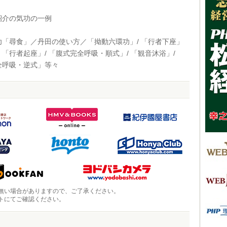
介の気功の一例
「尋食」／丹田の使い方／「拗動六環功」/ 「行者下座」
「行者起座」/ 「腹式完全呼吸・順式」/ 「観音沐浴」/
全呼吸・逆式」等々
無い場合がありますので、ご了承ください。
トにてご確認ください。