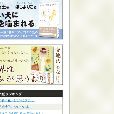
れ筋ランキング
『夢幻花（むげんばな）』
『感情的にならない本』
『病気の９割は自分で治せる！』