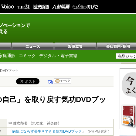
家庭通販
コミック
デジタル・電子書籍
DVDブック
の自己」を取り戻す気功DVDブッ
中 健次郎著 《気功家、鍼灸師》
作
『
病気にならず長生きできる気功DVDブック
』（PHP研究所）