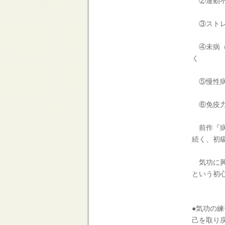
②運動不
③ストレ
④未病（
く
⑤慢性病
⑥免疫力
前作『病
続く、初
気功に興
という初
●気功の
己を取り