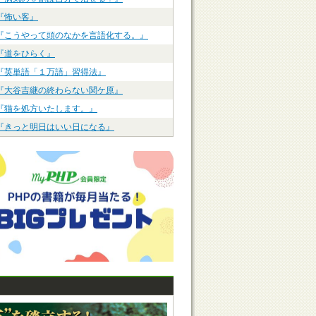
『怖い客』
『こうやって頭のなかを言語化する。』
『道をひらく』
『英単語「１万語」習得法』
『大谷吉継の終わらない関ケ原』
『猫を処方いたします。』
『きっと明日はいい日になる』