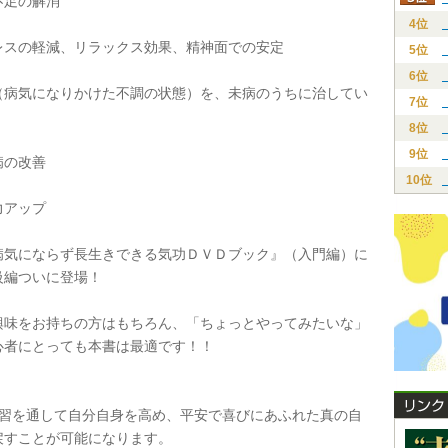
足の解消
4位
スの軽減、リラックス効果、精神面での安定
5位
6位
病気になりかけた不調の状態）を、未病のうちに治してい
7位
8位
9位
の改善
10位
アップ
気にならず長生きできる気功ＤＶＤブック』（入門編）に
級編ついに登場！
味をお持ちの方はもちろん、「ちょっとやってみたいな」
心者にとっても本書は最適です！！
練習を通して自分自身を高め、平安で喜びにあふれた真の自
戻すことが可能になります。