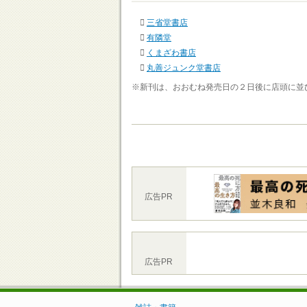
三省堂書店
有隣堂
くまざわ書店
丸善ジュンク堂書店
※新刊は、おおむね発売日の２日後に店頭に並
広告PR
広告PR