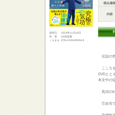
税込価
内容
2023年11月20日
発売日
A5判並製
判 型
978-4-569-85604-9
ＩＳＢＮ
伝説の気
こころを
DVDと
本文中の
気功の6
①自宅で