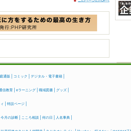
このページのTOPへ
庭通販
コミック
デジタル・電子書籍
通信教育
eラーニング
職域図書
グッズ
ティ
特設ページ
』今月の診断
こころ相談
何の日
人名事典