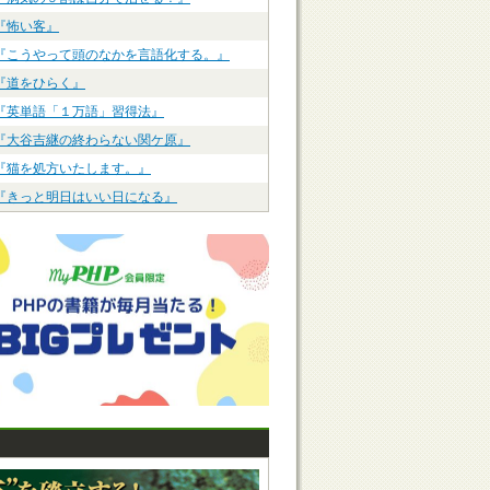
『怖い客』
『こうやって頭のなかを言語化する。』
『道をひらく』
『英単語「１万語」習得法』
『大谷吉継の終わらない関ケ原』
『猫を処方いたします。』
『きっと明日はいい日になる』