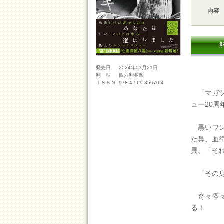
内容
2024年03月21日
発売日
四六判並製
判 型
978-4-569-85670-4
ＩＳＢＮ
「マガツ
ュー20周
黒いワン
た鼻、血
異、「そ
「その身
奇々怪々
る！