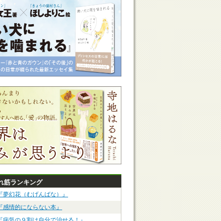
れ筋ランキング
『夢幻花（むげんばな）』
『感情的にならない本』
『病気の９割は自分で治せる！』