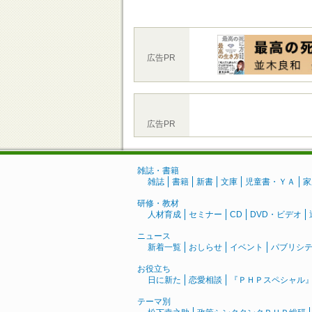
広告PR
広告PR
雑誌・書籍
雑誌
書籍
新書
文庫
児童書・ＹＡ
家
研修・教材
人材育成
セミナー
CD
DVD・ビデオ
ニュース
新着一覧
おしらせ
イベント
パブリシ
お役立ち
日に新た
恋愛相談
『ＰＨＰスペシャル
テーマ別