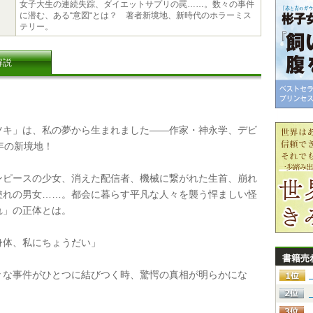
女子大生の連続失踪、ダイエットサプリの罠……。数々の事件
に潜む、ある“意図“とは？ 著者新境地、新時代のホラーミス
テリー。
解説
キ」は、私の夢から生まれました――作家・神永学、デビ
年の新境地！
ピースの少女、消えた配信者、機械に繋がれた生首、崩れ
塗れの男女……。都会に暮らす平凡な人々を襲う悍ましい怪
れ」の正体とは。
体、私にちょうだい」
書籍売
な事件がひとつに結びつく時、驚愕の真相が明らかにな