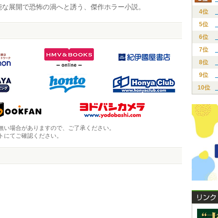
な展開で恐怖の渦へと誘う、傑作ホラー小説。
4位
5位
6位
7位
8位
9位
10位
無い場合がありますので、ご了承ください。
トにてご確認ください。