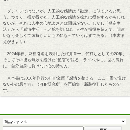
ダジャレではないが、人工的な感情は「勘定」に似ていると思
う。つまり、損か得かだ。人工的な感情を操れば得をするかもしれ
ないが、それは人生の心地よさとは関係がない。しかし「勘定生
活」から「感情生活」へと舵を切れば、人生が損得を超えて、間違
いなく楽しくて気持ちいいものになっていくはずである。（本書ま
えがきより）
2024年春、麻雀引退を表明した桜井章一。代打ちとしての20年、
そしてその後も無敗を続けた”雀鬼”が語る、ライバルに、世の流れ
に、自分自身に負けない心の持ち方。
※本書は2016年刊行のPHP文庫『感情を整える ここ一番で負け
ない心の磨き方』（PHP研究所）を再編集・新装復刊したもので
す。