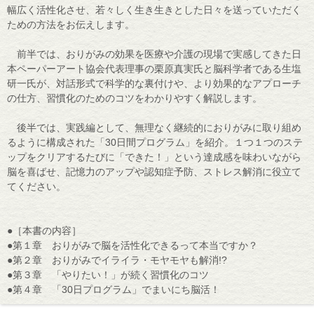
幅広く活性化させ、若々しく生き生きとした日々を送っていただく
ための方法をお伝えします。
前半では、おりがみの効果を医療や介護の現場で実感してきた日
本ペーパーアート協会代表理事の栗原真実氏と脳科学者である生塩
研一氏が、対話形式で科学的な裏付けや、より効果的なアプローチ
の仕方、習慣化のためのコツをわかりやすく解説します。
後半では、実践編として、無理なく継続的におりがみに取り組め
るように構成された「30日間プログラム」を紹介。１つ１つのステ
ップをクリアするたびに「できた！」という達成感を味わいながら
脳を喜ばせ、記憶力のアップや認知症予防、ストレス解消に役立て
てください。
●［本書の内容］
●第１章 おりがみで脳を活性化できるって本当ですか？
●第２章 おりがみでイライラ・モヤモヤも解消!?
●第３章 「やりたい！」が続く習慣化のコツ
●第４章 「30日プログラム」でまいにち脳活！