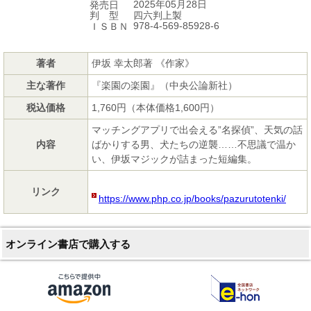
2025年05月28日
発売日
四六判上製
判 型
978-4-569-85928-6
ＩＳＢＮ
著者
伊坂 幸太郎著 《作家》
主な著作
『楽園の楽園』（中央公論新社）
税込価格
1,760円（本体価格1,600円）
マッチングアプリで出会える”名探偵”、天気の話
内容
ばかりする男、犬たちの逆襲……不思議で温か
い、伊坂マジックが詰まった短編集。
リンク
https://www.php.co.jp/books/pazurutotenki/
オンライン書店で購入する