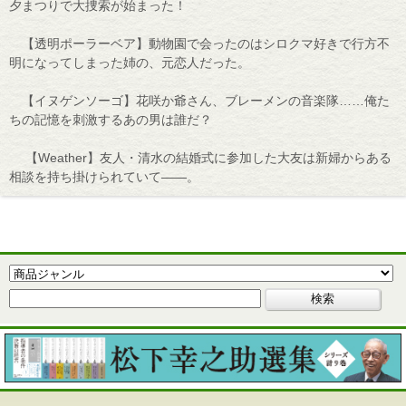
夕まつりで大捜索が始まった！
【透明ポーラーベア】動物園で会ったのはシロクマ好きで行方不
明になってしまった姉の、元恋人だった。
【イヌゲンソーゴ】花咲か爺さん、ブレーメンの音楽隊……俺た
ちの記憶を刺激するあの男は誰だ？
【Weather】友人・清水の結婚式に参加した大友は新婦からある
相談を持ち掛けられていて――。