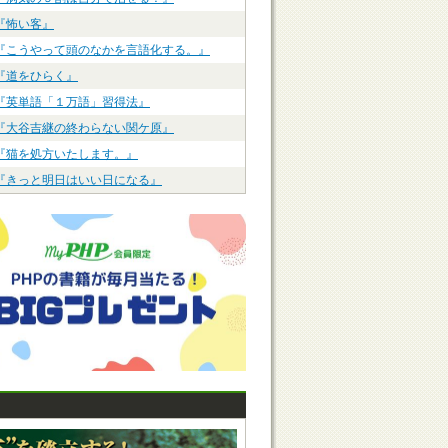
『怖い客』
『こうやって頭のなかを言語化する。』
『道をひらく』
『英単語「１万語」習得法』
『大谷吉継の終わらない関ケ原』
『猫を処方いたします。』
『きっと明日はいい日になる』