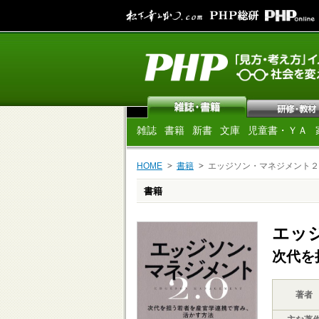
雑誌
書籍
新書
文庫
児童書・ＹＡ
HOME
書籍
エッジソン・マネジメント２
書籍
エッ
次代を
著者