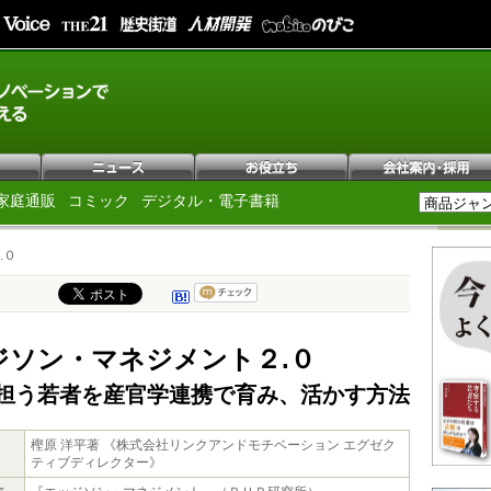
家庭通販
コミック
デジタル・電子書籍
.０
ジソン・マネジメント２.０
担う若者を産官学連携で育み、活かす方法
樫原 洋平著 《株式会社リンクアンドモチベーション エグゼク
ティブディレクター》