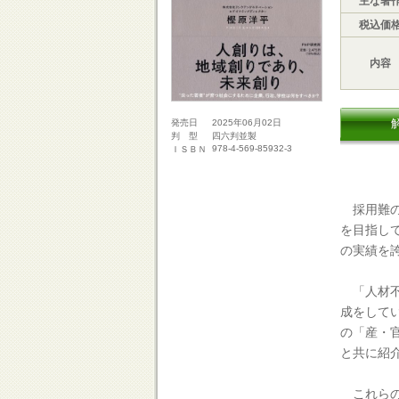
主な著
税込価
内容
2025年06月02日
発売日
四六判並製
判 型
978-4-569-85932-3
ＩＳＢＮ
採用難の
を目指し
の実績を
「人材不
成をして
の「産・
と共に紹
これらの