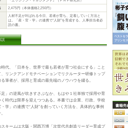
作
『エッジソン・マネジメント』（ＰＨＰ研究所）
格
2,475円（本体価格2,250円）
人材不足が叫ばれる今日、若者が育ち、定着していく方法と
は。「産・官・学」の連携で“人財”を育成する、人事担当者必
読の書。
解説
時代、「日本を、世界で最も若者が育つ社会にする」こと
て、リンクアンドモチベーションでリクルーター研修トップ
誇る筆者が、採用と育成の最先端のノウハウを綴る。
足」の逆風が吹きすさぶなか、もはや１社単独で採用や育
いく時代は限界を迎えつつある。本書では企業、行政、学校
書籍売
官・学」の連携で“人財”を創っていく方法を、具体的な事例
介。
スキームは大阪・関西万博「次世代共創造リーダー育成プ