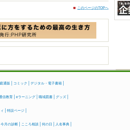
このページのTOPへ
庭通販
コミック
デジタル・電子書籍
通信教育
eラーニング
職域図書
グッズ
ティ
特設ページ
』今月の診断
こころ相談
何の日
人名事典