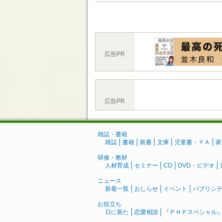
広告PR
広告PR
雑誌・書籍
雑誌
書籍
新書
文庫
児童書・ＹＡ
家
研修・教材
人材育成
セミナー
CD
DVD・ビデオ
ニュース
新着一覧
おしらせ
イベント
パブリシ
お役立ち
日に新た
恋愛相談
『ＰＨＰスペシャル