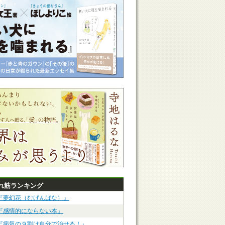
れ筋ランキング
『夢幻花（むげんばな）』
『感情的にならない本』
『病気の９割は自分で治せる！』