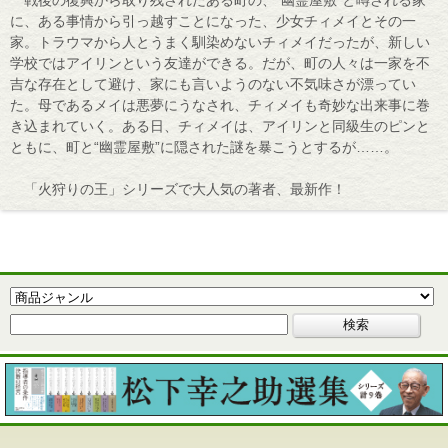
戦後の復興から取り残されたある町の、“幽霊屋敷”と噂される家
に、ある事情から引っ越すことになった、少女チィメイとその一
家。トラウマから人とうまく馴染めないチィメイだったが、新しい
学校ではアイリンという友達ができる。だが、町の人々は一家を不
吉な存在として避け、家にも言いようのない不気味さが漂ってい
た。母であるメイは悪夢にうなされ、チィメイも奇妙な出来事に巻
き込まれていく。ある日、チィメイは、アイリンと同級生のピンと
ともに、町と“幽霊屋敷”に隠された謎を暴こうとするが……。
「火狩りの王」シリーズで大人気の著者、最新作！