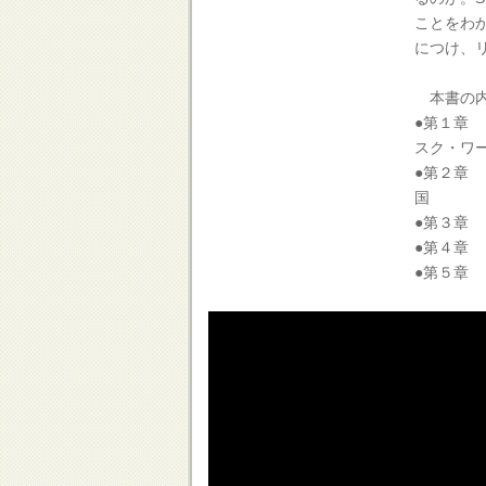
ことをわ
につけ、
本書の
●第１章
スク・ワ
●第２章
国
●第３章
●第４章
●第５章