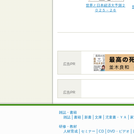
世界と日本経済大予測２
０２５－２６
広告PR
広告PR
雑誌・書籍
雑誌
書籍
新書
文庫
児童書・ＹＡ
家
研修・教材
人材育成
セミナー
CD
DVD・ビデオ