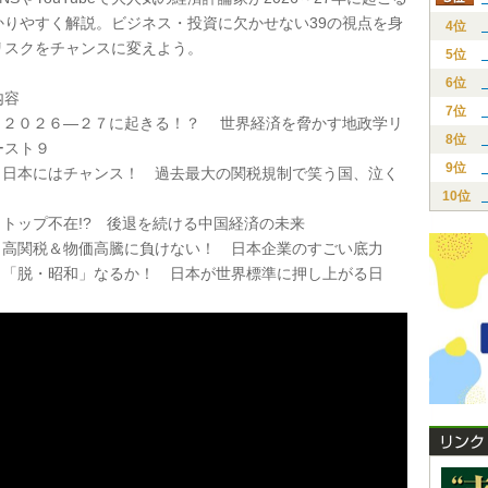
かりやすく解説。ビジネス・投資に欠かせない39の視点を身
4位
リスクをチャンスに変えよう。
5位
6位
内容
7位
 ２０２６―２７に起きる！？ 世界経済を脅かす地政学リ
8位
ースト９
9位
 日本にはチャンス！ 過去最大の関税規制で笑う国、泣く
10位
 トップ不在!? 後退を続ける中国経済の未来
 高関税＆物価高騰に負けない！ 日本企業のすごい底力
 「脱・昭和」なるか！ 日本が世界標準に押し上がる日