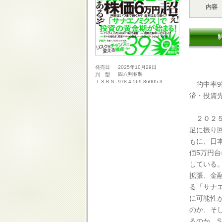
内容
2025年10月29日
発売日
四六判並製
判 型
978-4-569-86005-3
ＩＳＢＮ
的中率9
済・投資
２０２５
足に振り
もに、日
価5万円
している
拡張、金
る「サナ
に可能性
のか、そ
るのか。S