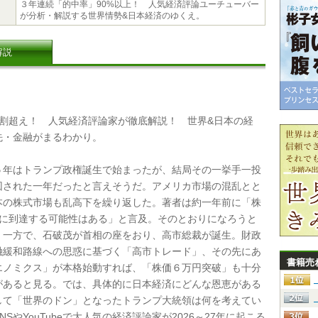
３年連続「的中率」90%以上！ 人気経済評論ユーチューバー
が分析・解説する世界情勢&日本経済のゆくえ。
解説
割超え！ 人気経済評論家が徹底解説！ 世界&日本の経
先・金融がまるわかり。
年はトランプ政権誕生で始まったが、結局その一挙手一投
回された一年だったと言えそうだ。アメリカ市場の混乱とと
本の株式市場も乱高下を繰り返した。著者は約一年前に「株
台に到達する可能性はある」と言及。そのとおりになろうと
。一方で、石破茂が首相の座をおり、高市総裁が誕生。財政
融緩和路線への思惑に基づく「高市トレード」、その先にあ
書籍売
エノミクス」が本格始動すれば、「株価６万円突破」も十分
があると見る。では、具体的に日本経済にどんな恩恵がある
して「世界のドン」となったトランプ大統領は何を考えてい
NSやYouTubeで大人気の経済評論家が2026～27年に起こる