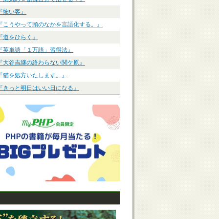
『怖い客』
『こうやって頭のなかを言語化する。』
『道をひらく』
『英単語「１万語」習得法』
『大谷吉継の終わらない関ケ原』
『猫を処方いたします。』
『きっと明日はいい日になる』