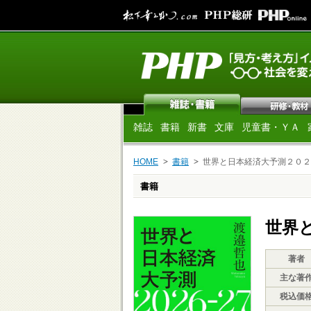
雑誌
書籍
新書
文庫
児童書・ＹＡ
HOME
書籍
世界と日本経済大予測２０２
書籍
世界
著者
主な著
税込価