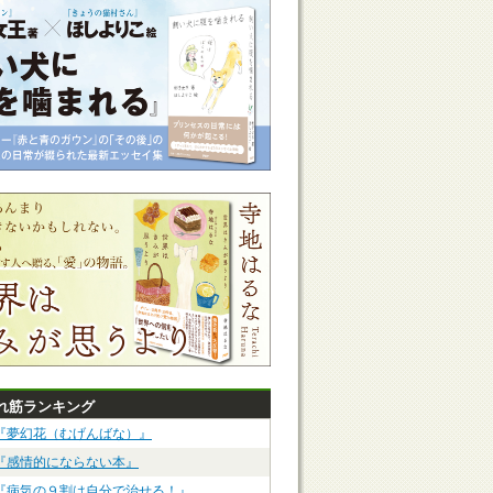
れ筋ランキング
『夢幻花（むげんばな）』
『感情的にならない本』
『病気の９割は自分で治せる！』