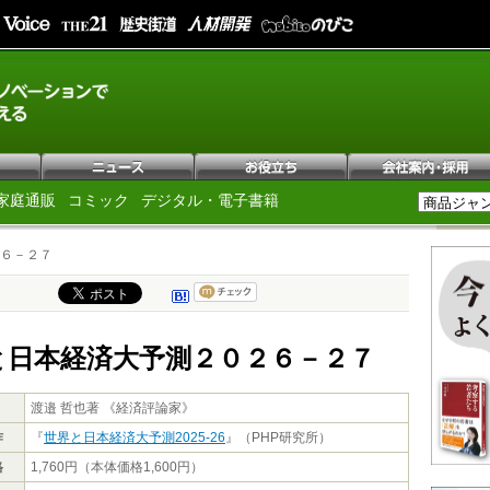
家庭通販
コミック
デジタル・電子書籍
６－２７
と日本経済大予測２０２６－２７
渡邉 哲也著 《経済評論家》
作
『
世界と日本経済大予測2025-26
』（PHP研究所）
格
1,760円（本体価格1,600円）