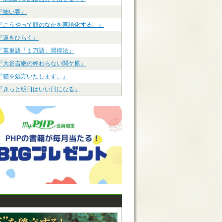
『怖い客』
『こうやって頭のなかを言語化する。』
『道をひらく』
『英単語「１万語」習得法』
『大谷吉継の終わらない関ケ原』
『猫を処方いたします。』
『きっと明日はいい日になる』