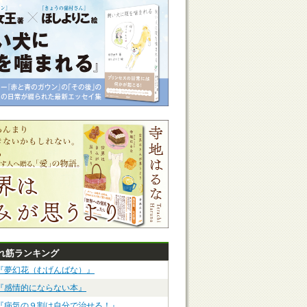
れ筋ランキング
『夢幻花（むげんばな）』
『感情的にならない本』
『病気の９割は自分で治せる！』