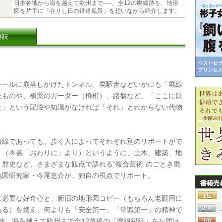
日本各地から海を越えて欧州まで──。全12の廃線跡を、地形
図を片手に「在りし日の鉄道風景」を想いながら紹介します。
解説
ールに崩落しかけたトンネル、廃駅舎などいかにも「廃線
たものや、橋梁のガーダー（橋桁）、路盤など、「ここに鉄
た」という記憶や知識がなければ「それ」とわからない代物
線であっても、歩く人によってそれぞれ別のリポートがで
」（本書「おわりに」より）というように、土木、建築、地
、歴史など、さまざまな観点で語れる“複合芸術”のごとき廃
地図研究家・今尾恵介が、独自の視点でリポート。
書籍売
必要な好奇心と、新旧の地形図コピー（もちろん老眼用に
ある）を携え、何よりも「安全第一」「常識第一」の精神で
各地、海を越えて欧州まで全12路線の「廃線紀行」をお届け