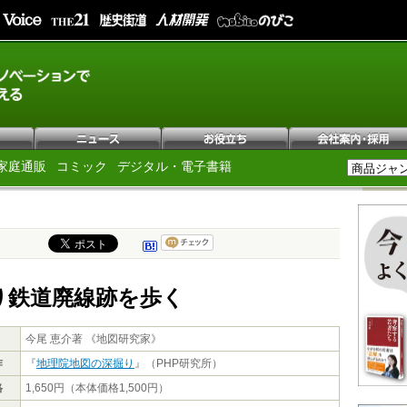
家庭通販
コミック
デジタル・電子書籍
り鉄道廃線跡を歩く
今尾 恵介著 《地図研究家》
作
『
地理院地図の深掘り
』（PHP研究所）
格
1,650円（本体価格1,500円）