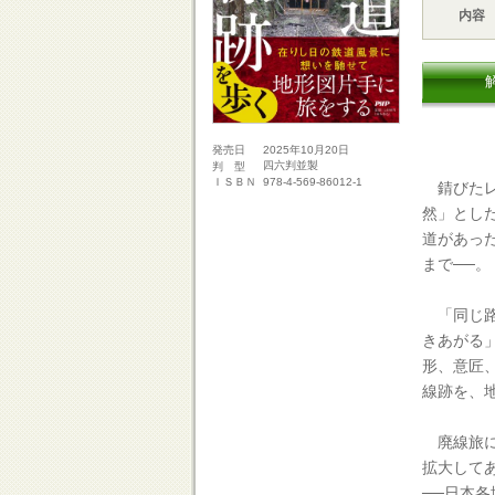
内容
2025年10月20日
発売日
四六判並製
判 型
978-4-569-86012-1
ＩＳＢＮ
錆びたレ
然」とし
道があっ
まで──。
「同じ路
きあがる
形、意匠
線跡を、
廃線旅に
拡大して
──日本