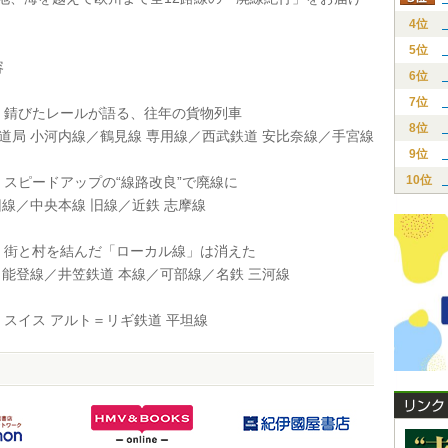
4位
5位
容
6位
7位
錆びたレールが語る、往年の貨物列車
8位
道局 小河内線／鶴見線 専用線／西武鉄道 安比奈線／手宮線
9位
10位
スピードアップの“線路改良”で廃線に
旧線／中央本線 旧線／近鉄 志摩線
街と村を結んだ「ローカル線」は消えた
 能登線／井笠鉄道 本線／可部線／名鉄 三河線
スイス アルト＝リギ鉄道 平坦線