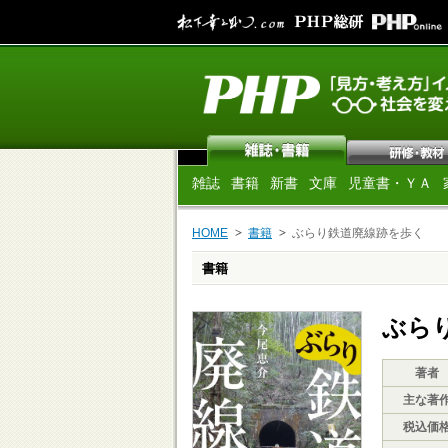
雑誌
書籍
新書
文庫
児童書・ＹＡ
HOME
書籍
ぶらり鉄道廃線跡を歩く
書籍
ぶら
著者
主な著
税込価