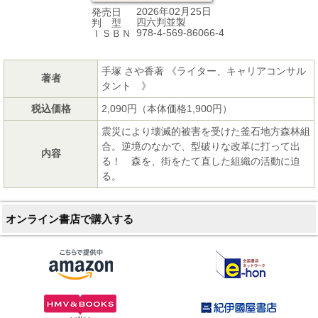
2026年02月25日
発売日
四六判並製
判 型
978-4-569-86066-4
ＩＳＢＮ
手塚 さや香著 《ライター、キャリアコンサル
著者
タント 》
税込価格
2,090円（本体価格1,900円）
震災により壊滅的被害を受けた釜石地方森林組
合。逆境のなかで、型破りな改革に打って出
内容
る！ 森を、街をたて直した組織の活動に迫
る。
オンライン書店で購入する