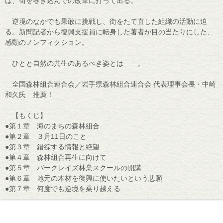
は、街を巻き込んでの改革に打って出る。
逆境のなかでも果敢に挑戦し、街をたて直した組織の活動に迫
る。新聞記者から復興支援員に転身した著者が目の当たりにした、
感動のノンフィクション。
ひとと自然の共生のあるべき姿とは――。
全国森林組合連合会／岩手県森林組合連合会 代表理事会長・中崎
和久氏 推薦！
【もくじ】
●第１章 海のまちの森林組合
●第２章 ３月11日のこと
●第３章 錯綜する情報と絶望
●第４章 森林組合再生に向けて
●第５章 バークレイズ林業スクールの開講
●第６章 地元の木材を復興に使いたいという悲願
●第７章 何度でも逆境を乗り越える