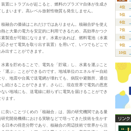
。装置にトラブルが起こると、燃料のプラズマ自体が生成さ
4位
てしまいます。高レベル放射性物質も発生しません。
5位
6位
核融合の価値はこれだけではありません。核融合炉を使え
7位
の熱と大量の電力を安定的に利用できるため、高効率かつク
水素製造が可能になります。水素があれば、燃料電池（水素
8位
反応させて電気を取り出す装置）を用いて、いつでもどこで
9位
生み出すことができます。
10位
水素を貯めることで、電気を「貯蔵」し、水素を運ぶこと
を「運ぶ」ことができるのです。地域単位のエネルギー自給
なり、地震や台風で送電網が壊れても、病院や避難所、通信
かし続けることができます。さらに、現在世界で電気の恩恵
いない地域にも、送電線に頼らずに電気を届けることができ
なります。
に良いことづくめの「核融合」は、国の研究機関である量
術研究開発機構における実験などで培ってきた技術を生かす
きる日本の得意分野であり、核融合の周辺技術で世界から注