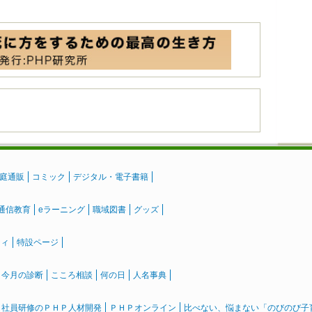
庭通販
コミック
デジタル・電子書籍
通信教育
eラーニング
職域図書
グッズ
ティ
特設ページ
』今月の診断
こころ相談
何の日
人名事典
社員研修のＰＨＰ人材開発
ＰＨＰオンライン
比べない、悩まない「のびのび子育て