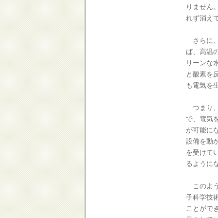
りません
れず消え
さらに、
ば、高温
リーンな
と酸素を
も電気を
つまり、
で、電気
が可能に
設備を動
を受けて
るように
このよう
子科学技
ことがで