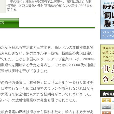
「夢の技術」核融合が2030年代に実現へ。 燃料は海水から取
得可能、地球温暖化や放射能問題の心配もない新技術が世界を
変える。
解説
水から採れる重水素と三重水素。高レベルの放射性廃棄物
炭素も出さない。夢のエネルギー技術、核融合の実現は遠い
でした。しかし米国のスタートアップ企業CFSが、2030年
商業運転を開始する予定と発表し、にわかに2030年代の核融
実装が現実味を帯びてきました。
の原子力発電は「核分裂」によりエネルギーを取り出す発
、日本で行なうためには燃料のウランを輸入しなければなら
本大震災で安全性にも大きな疑問符がついてしまいました。
書籍売
高レベルの放射性廃棄物の発生も避けられません。
融合発電の燃料は海水から採れるため、輸入する必要があ