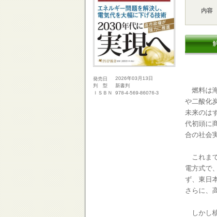
内容
2026年03月13日
発売日
新書判
判 型
燃料は海
978-4-569-86076-3
ＩＳＢＮ
や二酸化
未来のはず
代初頭に
合の社会
これまで
電方式で
ず、東日
さらに、
しかし核