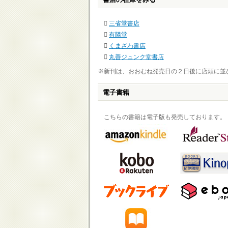
三省堂書店
有隣堂
くまざわ書店
丸善ジュンク堂書店
※新刊は、おおむね発売日の２日後に店頭に並
電子書籍
こちらの書籍は電子版も発売しております。