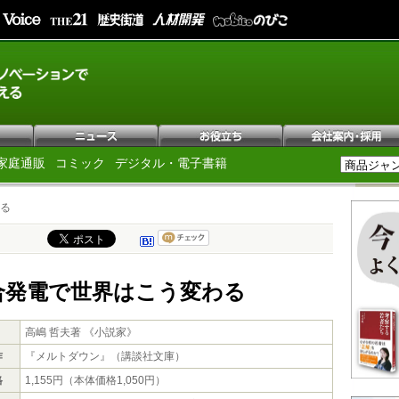
家庭通販
コミック
デジタル・電子書籍
る
合発電で世界はこう変わる
高嶋 哲夫著 《小説家》
作
『メルトダウン』（講談社文庫）
格
1,155円（本体価格1,050円）