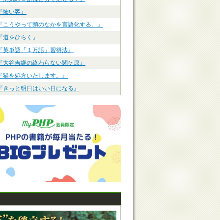
『怖い客』
『こうやって頭のなかを言語化する。』
『道をひらく』
『英単語「１万語」習得法』
『大谷吉継の終わらない関ケ原』
『猫を処方いたします。』
『きっと明日はいい日になる』