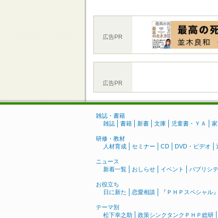
広告PR
広告PR
雑誌・書籍
雑誌
書籍
新書
文庫
児童書・ＹＡ
家
研修・教材
人材育成
セミナー
CD
DVD・ビデオ
ニュース
新着一覧
おしらせ
イベント
パブリシ
お役立ち
日に新た
恋愛相談
『ＰＨＰスペシャル
テーマ別
松下幸之助
政策シンクタンクＰＨＰ総研