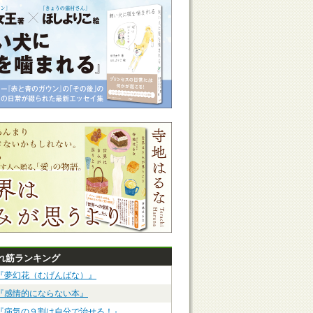
れ筋ランキング
『夢幻花（むげんばな）』
『感情的にならない本』
『病気の９割は自分で治せる！』