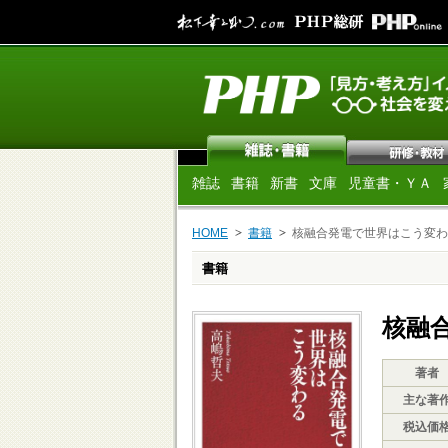
雑誌
書籍
新書
文庫
児童書・ＹＡ
HOME
書籍
核融合発電で世界はこう変わ
書籍
核融
著者
主な著
税込価