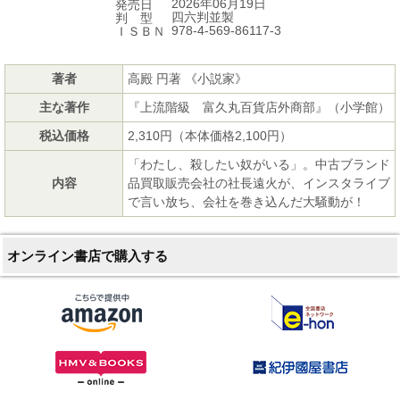
2026年06月19日
発売日
四六判並製
判 型
978-4-569-86117-3
ＩＳＢＮ
著者
高殿 円著 《小説家》
主な著作
『上流階級 富久丸百貨店外商部』（小学館）
税込価格
2,310円（本体価格2,100円）
「わたし、殺したい奴がいる」。中古ブランド
内容
品買取販売会社の社長遠火が、インスタライブ
で言い放ち、会社を巻き込んだ大騒動が！
オンライン書店で購入する