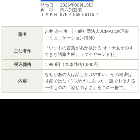
2026年06月19日
発売日
四六判並製
判 型
978-4-569-86119-7
ＩＳＢＮ
吉井 奈々著 《一般社団法人JCMA代表理事、
著者
コミュニケーション講師》
『いつもの言葉があか抜ける オトナ女子のす
主な著作
てきな語彙力帳』（ダイヤモンド社）
税込価格
1,980円（本体価格1,800円）
なぜかあの人は話しかけやすい。その秘密は、
内容
才能ではなく"心がけ"にあった。誰でも使える
一生ものの「感じのよさ」をこの一冊で。