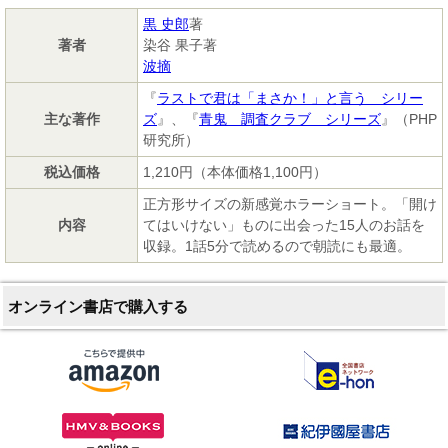
黒 史郎
著
著者
染谷 果子著
波摘
『
ラストで君は「まさか！」と言う シリー
主な著作
ズ
』、『
青鬼 調査クラブ シリーズ
』（PHP
研究所）
税込価格
1,210円（本体価格1,100円）
正方形サイズの新感覚ホラーショート。「開け
内容
てはいけない」ものに出会った15人のお話を
収録。1話5分で読めるので朝読にも最適。
オンライン書店で購入する