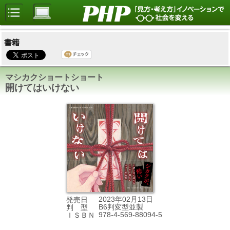
書籍
マシカクショートショート
開けてはいけない
2023年02月13日
発売日
B6判変型並製
判 型
978-4-569-88094-5
ＩＳＢＮ