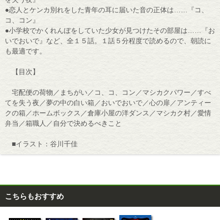
●恋人とケンカ別れをした青年の耳に届いた音の正体は……『コ、
コ、コン』
●小学校でかくれんぼをしていた少女が見つけたその部屋は……『お
いでおいで』など、全１５話。１話５分程度で読めるので、朝読に
も最適です。
【目次】
宅配便の荷物／まちがい／コ、コ、コン／マシカクパワー／すべ
てを失う夜／夢の中の白い箱／おいでおいで／心の扉／アンティー
クの箱／ホームボックス／倉庫小屋の洋ダンス／マシカク村／愛情
弁当／箱職人／自分で決めるべきこと
■イラスト：谷川千佳
こちらもおすすめ