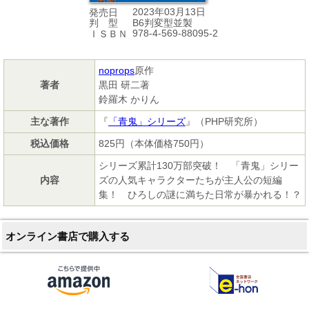
2023年03月13日
発売日
B6判変型並製
判 型
978-4-569-88095-2
ＩＳＢＮ
noprops
原作
著者
黒田 研二著
鈴羅木 かりん
主な著作
『
「青鬼」シリーズ
』（PHP研究所）
税込価格
825円（本体価格750円）
シリーズ累計130万部突破！ 「青鬼」シリー
内容
ズの人気キャラクターたちが主人公の短編
集！ ひろしの謎に満ちた日常が暴かれる！？
オンライン書店で購入する