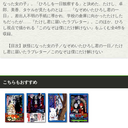
なった女の子』。「ひろしを一日観察する」と決めた、たけし、卓
郎、美香、タケルが見たものとは……『なぞめいたひろし君の一
日』。差出人不明の手紙に導かれ、学校の倉庫に向かったたけした
ちだったが……『たけし君に届いたラブレター』。このほか、ひろ
し視点で描かれる『このなぞは僕にだけ解けない』をふくむ全4作を
収録。
【目次】妖怪になった女の子／なぞめいたひろし君の一日／たけ
し君に届いたラブレター／このなぞは僕にだけ解けない
こちらもおすすめ