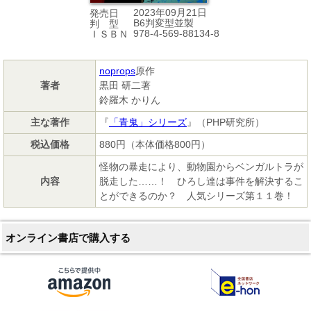
2023年09月21日
発売日
B6判変型並製
判 型
978-4-569-88134-8
ＩＳＢＮ
noprops
原作
著者
黒田 研二著
鈴羅木 かりん
主な著作
『
「青鬼」シリーズ
』（PHP研究所）
税込価格
880円（本体価格800円）
怪物の暴走により、動物園からベンガルトラが
内容
脱走した……！ ひろし達は事件を解決するこ
とができるのか？ 人気シリーズ第１１巻！
オンライン書店で購入する