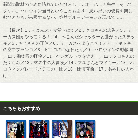
新聞の取材のために訪れていたひろし、ナオ、ハルナ先生、そして
タケル。ハロウィン当日ということもあり、思い思いの仮装を楽し
むひとたちが来園するなか、突然ブルーデーモンが現れて……！
【目次】1．＜まんぷく食堂＞にて／2．クロさんの忠告／3．サ
ーカス団がやってくる！／4．へこんだシャッターと曲がったステッ
キ／5．おじさんの正体／6．サーカスへようこそ！／7．ドキドキ
の空中ブランコ／8．ピエロのつなわたり／9．ハロウィンの動物園
／10．動物園の怪物／11．ベンガルトラを追え！／12．クロさんの
たくらみ／13．林の中の大冒険／14．マユさんとマイキー／15．ハ
ロウィンパレードとデモの一団／16．開演直前／17．あやしい人か
げ
こちらもおすすめ