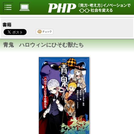
書籍
青鬼 ハロウィンにひそむ獣たち