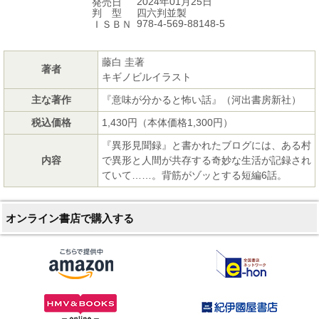
2024年01月25日
発売日
四六判並製
判 型
978-4-569-88148-5
ＩＳＢＮ
藤白 圭著
著者
キギノビルイラスト
主な著作
『意味が分かると怖い話』（河出書房新社）
税込価格
1,430円（本体価格1,300円）
『異形見聞録』と書かれたブログには、ある村
内容
で異形と人間が共存する奇妙な生活が記録され
ていて……。背筋がゾッとする短編6話。
オンライン書店で購入する