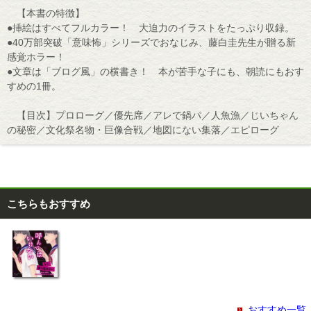
【本書の特徴】
●挿絵はすべてフルカラー！ 大迫力のイラストをたっぷり収録。
●40万部突破「意味怖」シリーズでおなじみ、藤白圭先生が贈る新
感覚ホラー！
●文章は「ブログ風」の横書き！ 本が苦手な子にも、朝読にもおす
すめの1冊。
【目次】プロローグ／優先席／アレで鍋パ／人魚漁／じいちゃん
の秘密／文化祭名物・巨像合戦／地図にない集落／エピローグ
こちらもおすすめ
おすすめ一覧