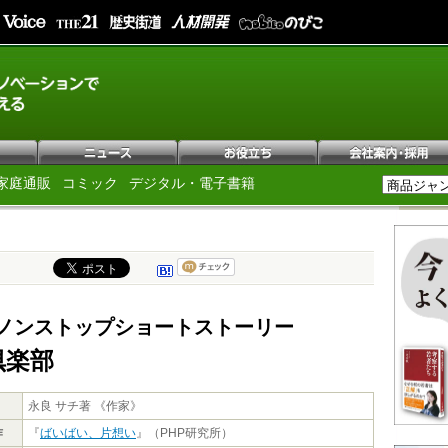
家庭通販
コミック
デジタル・電子書籍
ノンストップショートストーリー
倶楽部
永良 サチ著 《作家》
作
『
ばいばい、片想い
』（PHP研究所）