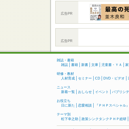
広告PR
広告PR
雑誌・書籍
雑誌
書籍
新書
文庫
児童書・ＹＡ
家
研修・教材
人材育成
セミナー
CD
DVD・ビデオ
ニュース
新着一覧
おしらせ
イベント
パブリシ
お役立ち
日に新た
恋愛相談
『ＰＨＰスペシャル
テーマ別
松下幸之助
政策シンクタンクＰＨＰ総研