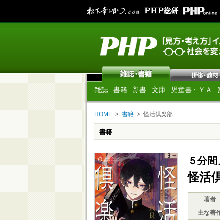
雑誌
書籍
新書
文庫
児童書・ＹＡ
HOME
書籍
怪活倶楽部
書籍
５分間
怪活
著者
主な著