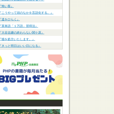
『怖い客』
『こうやって頭のなかを言語化する。』
『道をひらく』
『英単語「１万語」習得法』
『大谷吉継の終わらない関ケ原』
『猫を処方いたします。』
『きっと明日はいい日になる』