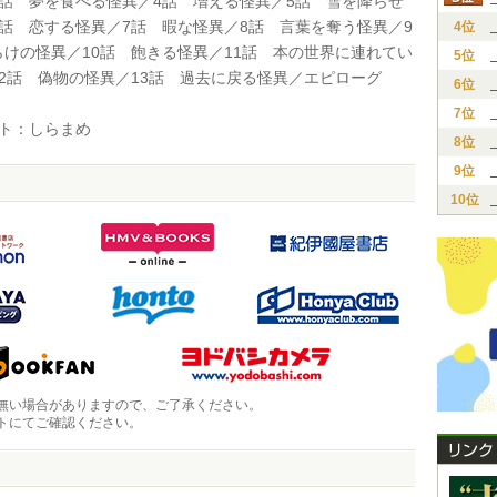
3話 夢を食べる怪異／4話 増える怪異／5話 雪を降らせ
6話 恋する怪異／7話 暇な怪異／8話 言葉を奪う怪異／9
4位
らけの怪異／10話 飽きる怪異／11話 本の世界に連れてい
5位
12話 偽物の怪異／13話 過去に戻る怪異／エピローグ
6位
7位
ト：しらまめ
8位
9位
10位
無い場合がありますので、ご了承ください。
トにてご確認ください。