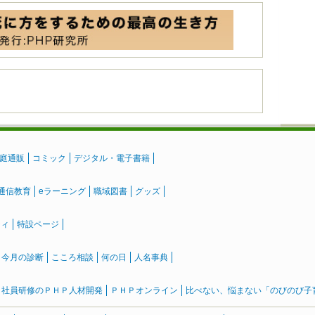
庭通販
コミック
デジタル・電子書籍
通信教育
eラーニング
職域図書
グッズ
ティ
特設ページ
』今月の診断
こころ相談
何の日
人名事典
社員研修のＰＨＰ人材開発
ＰＨＰオンライン
比べない、悩まない「のびのび子育て