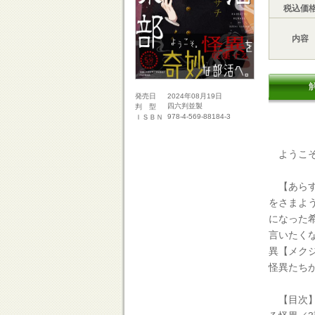
税込価
内容
2024年08月19日
発売日
四六判並製
判 型
978-4-569-88184-3
ＩＳＢＮ
ようこそ
【あらす
をさまよ
になった希
言いたく
異【メク
怪異たち
【目次】