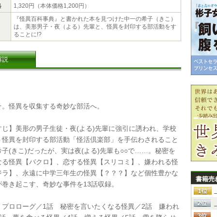
格
1,320円（本体価格1,200円）
『怪異百科事典』と書かれた本を見つけた中一の希子（きこ）
は、美形男子・夜（よる）先輩と、怪異を封印する部活動をす
ることに!?
解説
。怪異を収集する奇妙な部活へ。
じ】美形の男子生徒・夜(よる)先輩に強引に誘われ、学校
う怪異を封印する部活動「怪活倶楽部」を手伝わされること
子(きこ)だったが、実は夜(よる)先輩も○○で……。秘密を
なる怪異【バクロ】、恋する怪異【スリコミ】、嫌われる怪
ジラ】、永遠に中学三年生の怪異【？？？】など個性豊かな
書籍売
が巻き起こす、奇妙な事件を13話収録。
プロローグ／1話 秘密を言いたくなる怪異／2話 嫌われ