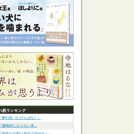
れ筋ランキング
『夢幻花（むげんばな）』
『感情的にならない本』
『病気の９割は自分で治せる！』