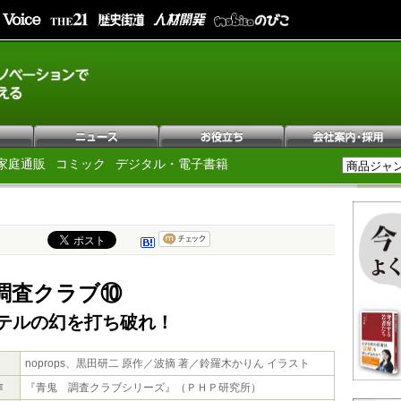
家庭通販
コミック
デジタル・電子書籍
 調査クラブ⑩
テルの幻を打ち破れ！
noprops、黒田研二 原作／波摘 著／鈴羅木かりん イラスト
作
『青鬼 調査クラブシリーズ』（ＰＨＰ研究所）