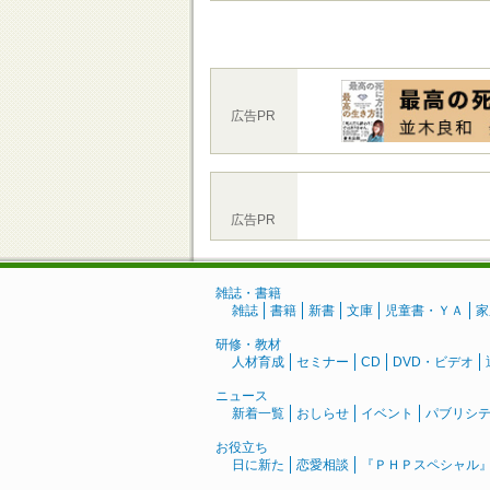
広告PR
広告PR
雑誌・書籍
雑誌
書籍
新書
文庫
児童書・ＹＡ
家
研修・教材
人材育成
セミナー
CD
DVD・ビデオ
ニュース
新着一覧
おしらせ
イベント
パブリシ
お役立ち
日に新た
恋愛相談
『ＰＨＰスペシャル