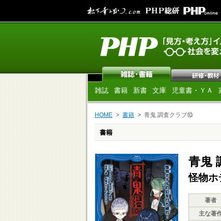
雑誌
書籍
新書
文庫
児童書・ＹＡ
HOME
書籍
青鬼 調査クラブ⑩
書籍
青鬼
怪物ホ
著者
主な著