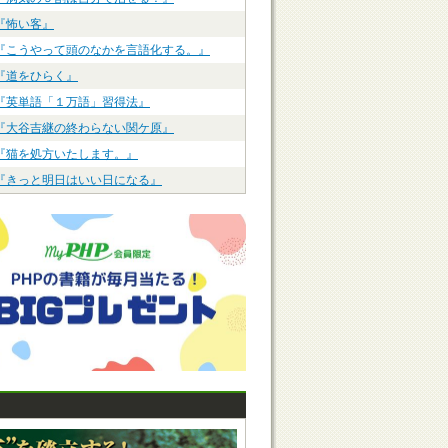
『怖い客』
『こうやって頭のなかを言語化する。』
『道をひらく』
『英単語「１万語」習得法』
『大谷吉継の終わらない関ケ原』
『猫を処方いたします。』
『きっと明日はいい日になる』