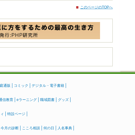
このページのTOPへ
庭通販
コミック
デジタル・電子書籍
通信教育
eラーニング
職域図書
グッズ
ティ
特設ページ
』今月の診断
こころ相談
何の日
人名事典