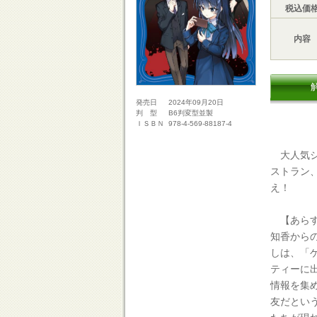
税込価
内容
2024年09月20日
発売日
B6判変型並製
判 型
978-4-569-88187-4
ＩＳＢＮ
大人気シ
ストラン
え！
【あらす
知香から
しは、「
ティーに
情報を集
友だとい