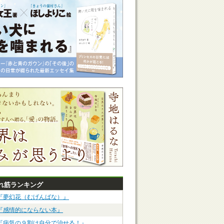
れ筋ランキング
『夢幻花（むげんばな）』
『感情的にならない本』
『病気の９割は自分で治せる！』