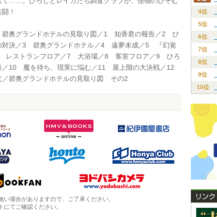
れて……。ひろしとレイカたち調査クラブが、怪物のひそむ
共闘！
4位
5位
碧奥グランドホテルの見取り図／1 知香君の報告／2 ひ
6位
の対決／3 碧奥グランドホテル／4 遠夢未成／5 『幻覚
7位
6 レストランフロア／7 大浴場／8 客室フロア／9 ひろ
8位
策／10 魔を待ち、現実に悩む／11 屋上階の大決戦／12
9位
友／碧奥グランドホテルの見取り図 その2
10位
無い場合がありますので、ご了承ください。
トにてご確認ください。