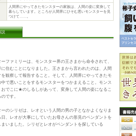
人間界にやってきたモンスターの家族は、人間の姿に変身して
暮らしています。ところが人間界にひそむ悪いモンスターを見
つけて……。
解説
ーファミリーは、モンスター界の王さまから命令されて、
界に住むことになりました。王さまから言われたのは、人間
すを観察して報告すること。そして、人間界にやってきたモ
の中で悪いことをするモンスターをつかまえること。モンス
、おでこに★のしるしがあって、変身して人間の姿になるこ
るのです。
ーのシリゼは、レオという人間の男の子となかよくなりま
書籍売
る日、レオが大事にしていたお母さんの形見のペンダントを
しまいました。シリゼとレオがペンダントを探している