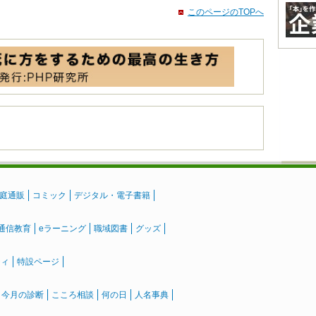
このページのTOPへ
庭通販
コミック
デジタル・電子書籍
通信教育
eラーニング
職域図書
グッズ
ティ
特設ページ
』今月の診断
こころ相談
何の日
人名事典