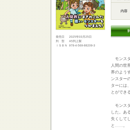
内容
2025年03月25日
発売日
A5判上製
判 型
978-4-569-88209-3
ＩＳＢＮ
モンスタ
人間の世
界のよう
ンスター
ターには
とができ
モンスタ
した。あ
失くして
と……。