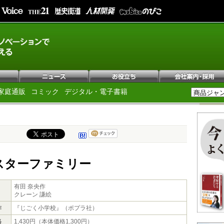
家庭通販
コミック
デジタル・電子書籍
スターファミリー
有田 奈央作
クレーン 謙絵
作
『じごく小学校』（ポプラ社）
格
1,430円（本体価格1,300円）