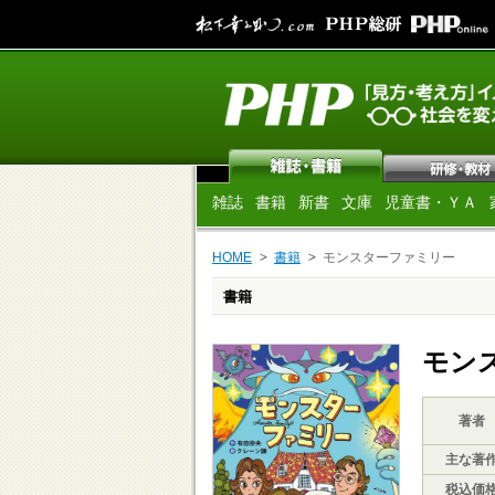
雑誌
書籍
新書
文庫
児童書・ＹＡ
HOME
書籍
モンスターファミリー
書籍
モン
著者
主な著
税込価