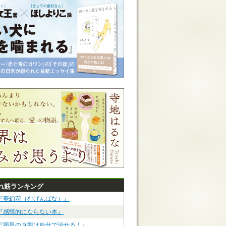
れ筋ランキング
『夢幻花（むげんばな）』
『感情的にならない本』
『病気の９割は自分で治せる！』