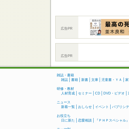
広告PR
広告PR
雑誌・書籍
雑誌
書籍
新書
文庫
児童書・ＹＡ
家
研修・教材
人材育成
セミナー
CD
DVD・ビデオ
ニュース
新着一覧
おしらせ
イベント
パブリシ
お役立ち
日に新た
恋愛相談
『ＰＨＰスペシャル