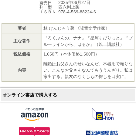
2025年06月27日
発売日
四六判上製
判 型
978-4-569-88224-6
ＩＳＢＮ
著者
林 けんじろう著 《児童文学作家》
『ろくぶんの、ナナ』『星屑すぴりっと』『ブ
主な著作
ルーラインから、はるか』（以上講談社）
税込価格
1,650円（本体価格1,500円）
離婚はお父さんのせいなんだ。不器用で頼りな
内容
い、こんなお父さんなんてもううんざり。私は
家出する。親友のなくしもの探しを口実に。
オンライン書店で購入する