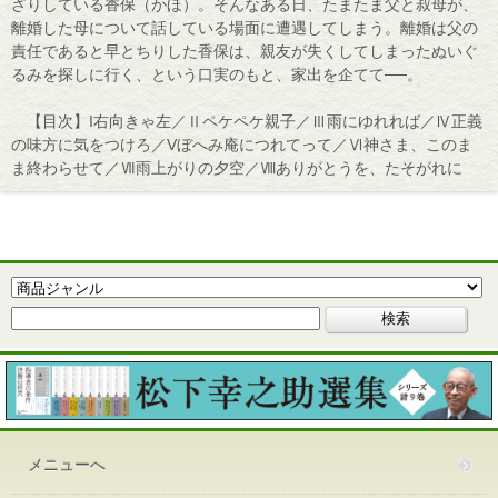
ざりしている香保（かほ）。そんなある日、たまたま父と叔母が、
離婚した母について話している場面に遭遇してしまう。離婚は父の
責任であると早とちりした香保は、親友が失くしてしまったぬいぐ
るみを探しに行く、という口実のもと、家出を企てて──。
【目次】I右向きゃ左／Ⅱペケペケ親子／Ⅲ雨にゆれれば／Ⅳ正義
の味方に気をつけろ／Vぼへみ庵につれてって／Ⅵ神さま、このま
ま終わらせて／Ⅶ雨上がりの夕空／Ⅷありがとうを、たそがれに
メニューへ