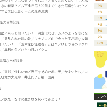
人魚のミイラはなぜつくられた？／もっと知りたい！：人魚
きの秘薬？／八百比丘尼 800歳まで生きた尼僧がいた？／
4位
アマビエは伝言ゲームの最終形態
5位
6位
怪の目撃記録
7位
8位
鑑／もっと知りたい！：河童はなぜ、カメのような姿にな
9位
？／発見された龍の骨／ツチノコ／山で会った不思議な人類
10位
知りたい！：『荒木家妖怪絵巻』とは？／ひとつ目のドクロ
ニ／異形の魚／ひとつ目のドクロ
思議な自然現象
／雷獣／怪しい光／夜空をそめた赤い光／かまいたち／コ
怪研究の大先輩 井上円了と柳田国男
表
／妖怪・なぞの生き物を調べてみよう！