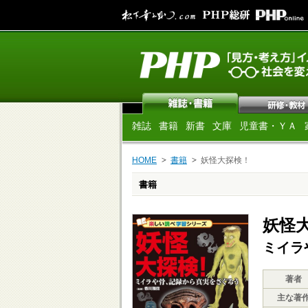
雑誌
書籍
新書
文庫
児童書・ＹＡ
HOME
書籍
妖怪大探検！
書籍
妖怪
ミイラ
著者
主な著