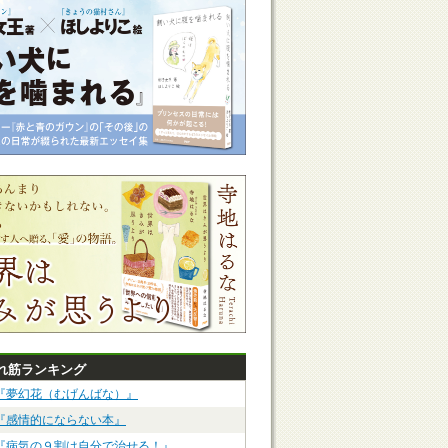
れ筋ランキング
『夢幻花（むげんばな）』
『感情的にならない本』
『病気の９割は自分で治せる！』