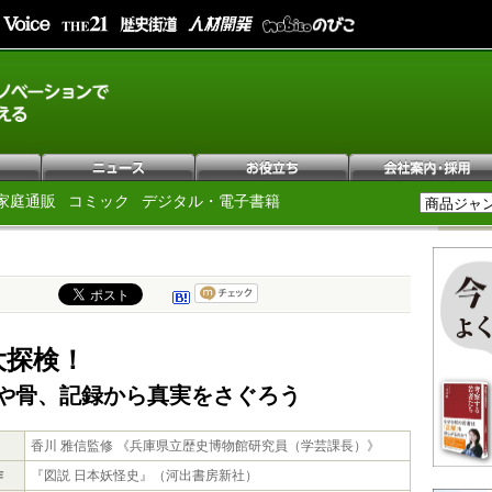
家庭通販
コミック
デジタル・電子書籍
大探検！
や骨、記録から真実をさぐろう
香川 雅信監修 《兵庫県立歴史博物館研究員（学芸課長）》
作
『図説 日本妖怪史』（河出書房新社）