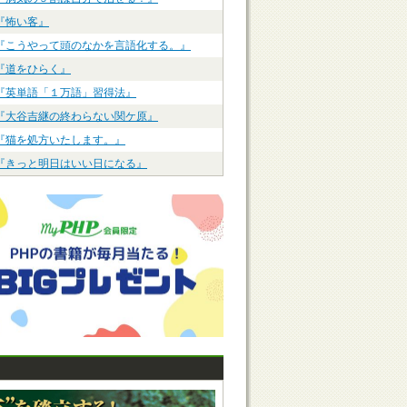
『怖い客』
『こうやって頭のなかを言語化する。』
『道をひらく』
『英単語「１万語」習得法』
『大谷吉継の終わらない関ケ原』
『猫を処方いたします。』
『きっと明日はいい日になる』