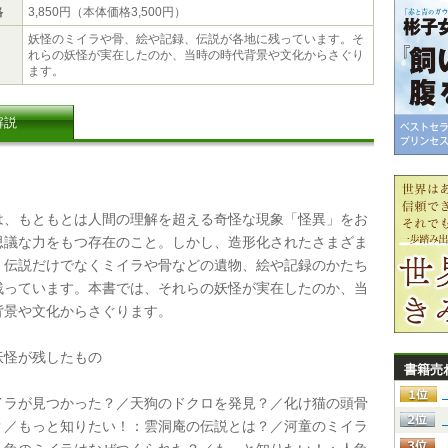
格
3,850円（本体価格3,500円）
妖怪のミイラや骨、絵や記録、伝説が各地に残っています。そ
れらの妖怪が実在したのか、当時の時代背景や文化からさぐり
ます。
解説
、もともとは人間の理解を超える奇怪な現象「怪異」をお
思議な力をもつ存在のこと。しかし、造形化されたさまざま
、伝説だけでなくミイラや骨などの遺物、絵や記録のかたち
残っています。本書では、それらの妖怪が実在したのか、当
背景や文化からさぐります。
怪が残したもの
書籍売
ラが見つかった？／天狗のドクロを発見？／化け猫の頭骨
？／もっと知りたい！：雲洞庵の伝説とは？／河童のミイラ