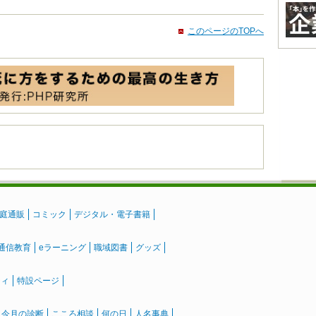
このページのTOPへ
庭通販
コミック
デジタル・電子書籍
通信教育
eラーニング
職域図書
グッズ
ティ
特設ページ
』今月の診断
こころ相談
何の日
人名事典