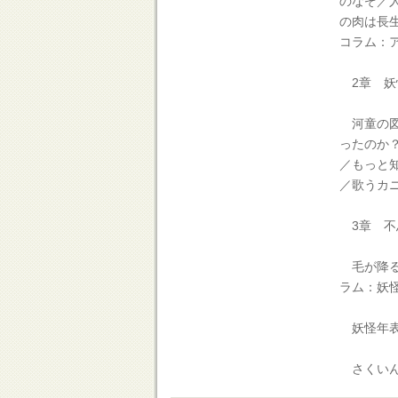
のなぞ／
の肉は長生
コラム：
2章 妖
河童の図
ったのか
／もっと
／歌うカ
3章 不
毛が降る
ラム：妖
妖怪年
さくいん