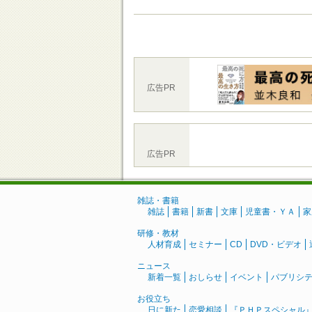
広告PR
広告PR
雑誌・書籍
雑誌
書籍
新書
文庫
児童書・ＹＡ
家
研修・教材
人材育成
セミナー
CD
DVD・ビデオ
ニュース
新着一覧
おしらせ
イベント
パブリシ
お役立ち
日に新た
恋愛相談
『ＰＨＰスペシャル