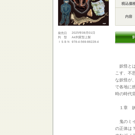
税込価
内容
2025年08月01日
発売日
A4判変型上製
判 型
978-4-569-88228-4
ＩＳＢＮ
妖怪とは
こす、不
な妖怪が
で各地に
時の時代
１章 妖
鬼のミイ
の正体は