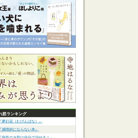
れ筋ランキング
『夢幻花（むげんばな）』
『感情的にならない本』
『病気の９割は自分で治せる！』