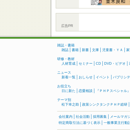
広告PR
雑誌・書籍
雑誌
書籍
新書
文庫
児童書・ＹＡ
家
研修・教材
人材育成
セミナー
CD
DVD・ビデオ
ニュース
新着一覧
おしらせ
イベント
パブリシ
お役立ち
日に新た
恋愛相談
『ＰＨＰスペシャル
テーマ別
松下幸之助
政策シンクタンクＰＨＰ総研
会社案内
社会活動
採用募集
メールマガ
特定商取引法に基づく表示
一般事業主行動