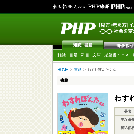
雑誌
書籍
新書
文庫
児童書・ＹＡ
HOME
書籍
わすれぽんたくん
書籍
わす
著者
主な著
税込価