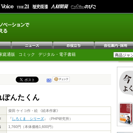
家庭通販
コミック
デジタル・電子書籍
れぽんたくん
柴田 ケイコ作・絵 《絵本作家》
作
『
しろくま シリーズ
』（PHP研究所）
格
1,760円（本体価格1,600円）