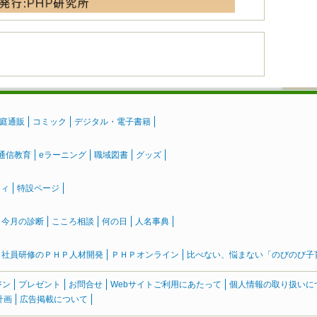
庭通販
コミック
デジタル・電子書籍
通信教育
eラーニング
職域図書
グッズ
ティ
特設ページ
』今月の診断
こころ相談
何の日
人名事典
社員研修のＰＨＰ人材開発
ＰＨＰオンライン
比べない、悩まない「のびのび子育て
ジン
プレゼント
お問合せ
Webサイトご利用にあたって
個人情報の取り扱いに
計画
広告掲載について