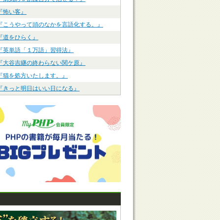
『怖い客』
『こうやって頭のなかを言語化する。』
『道をひらく』
『英単語「１万語」習得法』
『大谷吉継の終わらない関ケ原』
『猫を処方いたします。』
『きっと明日はいい日になる』