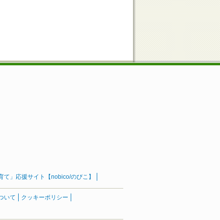
」応援サイト【nobico/のびこ】
ついて
クッキーポリシー