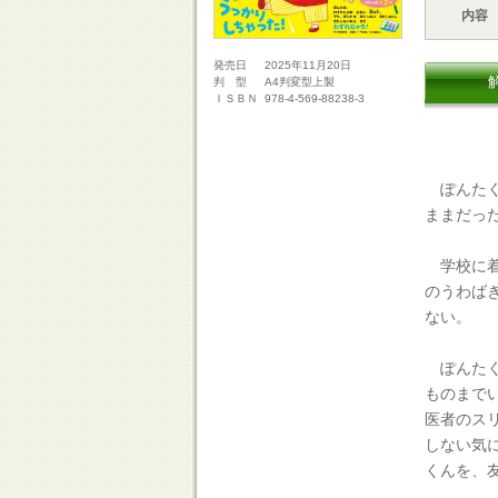
内容
2025年11月20日
発売日
A4判変型上製
判 型
978-4-569-88238-3
ＩＳＢＮ
ぽんたく
ままだっ
学校に着
のうわば
ない。
ぽんたく
ものまで
医者のス
しない気
くんを、